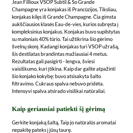
Jean Fillioux VSOP Subtil & So Grande
Champagne yra konjakas iš Prancūzijos. Tiksliau,
konjakas kilęs iš Grande Champagne. Čia gimsta
aukščiausios klasės Eau-de-vies, kurios subręsta į
kompleksinius konjakus. Konjakas buvo supilstytas
su maloniais 40% tūrio. Tai užtikrina šio gėrimo
švelnų skonį. Kadangi konjakas turi VSOP užrašą,
šis destilatas brandintas mažiausiai 4 metus.
Rezultatas gali pasigirti - lengva, šviesi
vaisiškumo, kuri įtikina. Kaip dar galite atpažinti
šio konjako kokybę: buvo atsisakyta šalto
filtravimo. Cukraus spalva nebuvo pridėta.
Intensyvi spalva atsirado visiškai natūraliai.
Kaip geriausiai patiekti šį gėrimą
Gerkite konjaką šaltą. Taip jo natūralūs aromatai
nepakitę pateks į jūsų taurę.