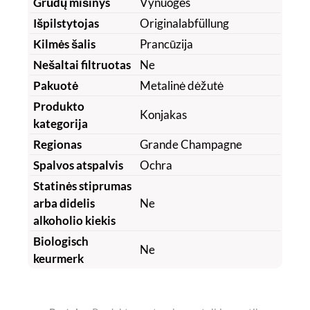
Grūdų mišinys
Vynuogės
Išpilstytojas
Originalabfüllung
Kilmės šalis
Prancūzija
Nešaltai filtruotas
Ne
Pakuotė
Metalinė dėžutė
Produkto
Konjakas
kategorija
Regionas
Grande Champagne
Spalvos atspalvis
Ochra
Statinės stiprumas
arba didelis
Ne
alkoholio kiekis
Biologisch
Ne
keurmerk