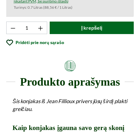
įskaitant PVM, be siuntimo išlaidų
Turinys:
0.7 Litras
(88,56 € / 1 Litras)
Produkto kiekis: Įveskite norimą vertę arba
Į krepšelį
Pridėti prie norų sąrašo
Produkto aprašymas
Šis konjakas iš Jean Fillioux privers jūsų širdį plakti
greičiau.
Kaip konjakas įgauna savo gerą skonį