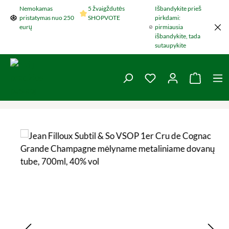
Nemokamas
5 žvaigždutės
Išbandykite prieš
Šokti į pagrindinį turinį
pristatymas nuo 250
SHOPVOTE
pirkdami:
eurų
pirmiausia
išbandykite, tada
sutaupykite
You have 0 wishlist 
Krepšel
Praleisti nuotraukų galeriją