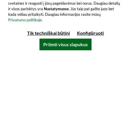
svetaines ir reaguoti į jūsų pageidavimus bei norus. Daugiau detalių
ir visos parinktys yra
Nustatymuose
. Jūs taip pat galite juos bet
kada vėliau pritaikyti. Daugiau informacijos rasite mūsų
Privatumo politikoje.
Tik techniškai būtini
Konfigūruoti
Priimti visus slapukus