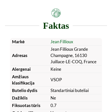
Faktas
Markė
Jean Fillioux
Jean Fillioux Grande
Adresas
Champagne, 16130
Juillace-LE-COQ, France
Alergenai
Keine
Amžiaus
VSOP
klasifikacija
Butelio dydis
Standartiniai buteliai
Dažiklis
Ne
Fiksuotas tūris
0.7