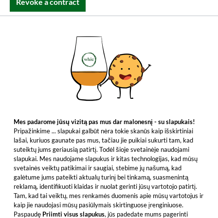
Revoke a contract
Select your delivery country:
Lietuva
*Lietuvoje 2–3 dienos standartiniu siuntimu | **Mažiausia
bendra kaina per pastarąsias 30 dienų prieš kainų
sumažinimą.
Visos kainos nurodytos su įstatyminiu PVM. | Visos kainos
EUR, nurodymai kitomis valiutomis yra neįpareigojantys
Mes padarome jūsų vizitą pas mus dar malonesnį - su slapukais!
orientaciniai duomenys, pagrįsti dabartiniu ECB valiutų kursu
Pripažinkime ... slapukai galbūt nėra tokie skanūs kaip išskirtiniai
| © 2026 Whic GmbH |
Impressum
lašai, kuriuos gaunate pas mus, tačiau jie puikiai sukurti tam, kad
suteiktų jums geriausią patirtį. Todėl šioje svetainėje naudojami
slapukai. Mes naudojame slapukus ir kitas technologijas, kad mūsų
svetainės veiktų patikimai ir saugiai, stebime jų našumą, kad
galėtume jums pateikti aktualų turinį bei tinkamą, suasmenintą
reklamą, identifikuoti klaidas ir nuolat gerinti jūsų vartotojo patirtį.
Tam, kad tai veiktų, mes renkamės duomenis apie mūsų vartotojus ir
kaip jie naudojasi mūsų pasiūlymais skirtinguose įrenginiuose.
Paspaudę
Priimti visus slapukus
, jūs padedate mums pagerinti