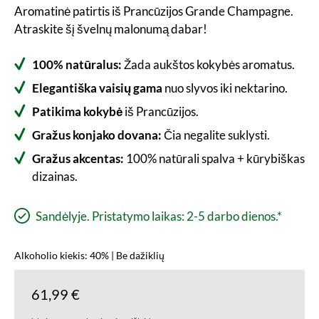
Aromatinė patirtis iš Prancūzijos Grande Champagne.
Atraskite šį švelnų malonumą dabar!
100% natūralus:
Žada aukštos kokybės aromatus.
Elegantiška vaisių gama
nuo slyvos iki nektarino.
Patikima
kokybė
iš Prancūzijos.
Gražus konjako dovana:
Čia negalite suklysti.
Gražus akcentas:
100% natūrali spalva + kūrybiškas
dizainas.
Sandėlyje. Pristatymo laikas: 2-5 darbo dienos.*
Alkoholio kiekis: 40% | Be dažiklių
61,99 €