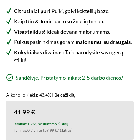
Citrusiniai pur!
Puiki, gaivi kokteilių bazė.
Kaip
Gin & Tonic
kartu su žolelių toniku.
Visas taiklus!
Ideali dovana malonumams.
Puikus pasirinkimas geram
malonumui su draugais
.
Kokybiškas dizainas:
Taip parodysite savo gerą
stilių!
Sandėlyje. Pristatymo laikas: 2-5 darbo dienos.*
Alkoholio kiekis: 43.4% | Be dažiklių
41,99 €
įskaitant PVM, be siuntimo išlaidų
Turinys:
0.7 Litras
(59,99 € / 1 Litras)