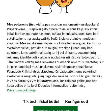
Mes padarome jūsų vizitą pas mus dar malonesnį - su slapukais!
Pripažinkime ... slapukai galbūt nėra tokie skanūs kaip išskirtiniai
lašai, kuriuos gaunate pas mus, tačiau jie puikiai sukurti tam, kad
suteiktų jums geriausią patirtį. Todėl šioje svetainėje naudojami
slapukai. Mes naudojame slapukus ir kitas technologijas, kad mūsų
svetainės veiktų patikimai ir saugiai, stebime jų našumą, kad
galėtume jums pateikti aktualų turinį bei tinkamą, suasmenintą
reklamą, identifikuoti klaidas ir nuolat gerinti jūsų vartotojo patirtį.
Tam, kad tai veiktų, mes renkamės duomenis apie mūsų vartotojus ir
kaip jie naudojasi mūsų pasiūlymais skirtinguose įrenginiuose.
Paspaudę
Priimti visus slapukus
, jūs padedate mums pagerinti
svetaines ir reaguoti į jūsų pageidavimus bei norus. Daugiau detalių
ir visos parinktys yra
Nustatymuose
. Jūs taip pat galite juos bet
kada vėliau pritaikyti. Daugiau informacijos rasite mūsų
Privatumo politikoje.
Tik techniškai būtini
Konfigūruoti
Priimti visus slapukus