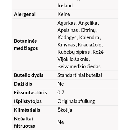
Ireland
Alergenai
Keine
Agurkas
, Angelika
,
Apelsinas
, Citrinų
,
Kadagys
, Kalendra
,
Botaninės
Kmynas
, Kraujažolė
,
medžiagos
Kubebų pipiras
, Rožė
,
Vijoklio šaknis
,
Šeivamedžio žiedas
Butelio dydis
Standartiniai buteliai
Dažiklis
Ne
Fiksuotas tūris
0.7
Išpilstytojas
Originalabfüllung
Kilmės šalis
Škotija
Nešaltai
Ne
filtruotas