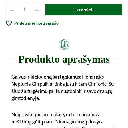
Produkto kiekis: Įveskite norimą vertę arba
Į krepšelį
Pridėti prie norų sąrašo
Produkto aprašymas
Gaivus ir
kiekvieną kartą skanus
: Hendricks
Neptunia Gin puikiai tinka jūsų kitam Gin Tonic. Su
šiuo šaltu gėrimu galite nustebinti ir savo draugų
gimtadienyje.
Neįprastas gin aromatas yra formuojamas
miškinių-gėlių
natų iš kadagio uogų. Jos yra