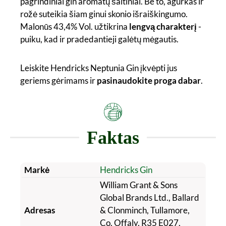
pagrindiniai gin aromatų šaltiniai. Be to, agurkas ir
rožė suteikia šiam ginui skonio išraiškingumo.
Malonūs 43,4% Vol. užtikrina
lengvą charakterį
-
puiku, kad ir pradedantieji galėtų mėgautis.
Leiskite Hendricks Neptunia Gin įkvėpti jus
geriems gėrimams ir
pasinaudokite proga dabar
.
Faktas
Markė
Hendricks Gin
William Grant & Sons
Global Brands Ltd., Ballard
Adresas
& Clonminch, Tullamore,
Co. Offaly, R35 E027,