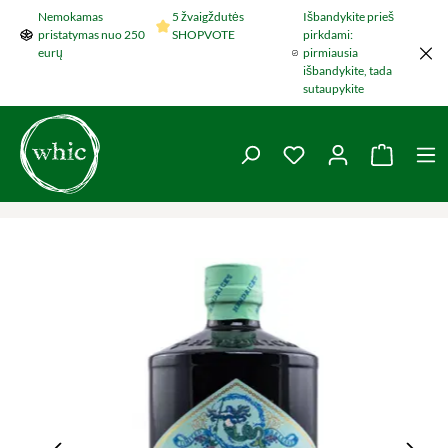
Nemokamas
5 žvaigždutės
Išbandykite prieš
Šokti į pagrindinį turinį
pristatymas nuo 250
SHOPVOTE
pirkdami:
eurų
pirmiausia
išbandykite, tada
sutaupykite
You have 0 wishlist 
Krepšel
Praleisti nuotraukų galeriją