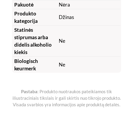
Pakuotė
Nėra
Produkto
Džinas
kategorija
Statinės
stiprumas arba
Ne
didelis alkoholio
kiekis
Biologisch
Ne
keurmerk
Pastaba
: Produkto nuotraukos pateikiamos tik
iliustraciniais tikslais ir gali skirtis nuo tikrojo produkto.
Visada svarbios yra informacijos apie produktą detalės.