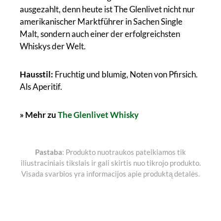
ausgezahlt, denn heute ist The Glenlivet nicht nur
amerikanischer Marktführer in Sachen Single
Malt, sondern auch einer der erfolgreichsten
Whiskys der Welt.
Hausstil:
Fruchtig und blumig, Noten von Pfirsich.
Als Aperitif.
» Mehr zu
The Glenlivet Whisky
Pastaba
: Produkto nuotraukos pateikiamos tik
iliustraciniais tikslais ir gali skirtis nuo tikrojo produkto.
Visada svarbios yra informacijos apie produktą detalės.