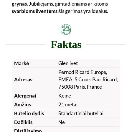
grynas
. Jubiliejams, gimtadieniams ar kitoms
svarbioms šventėms
šis gėrimas yra idealus.
Faktas
Markė
Glenlivet
Pernod Ricard Europe,
Adresas
EMEA, 5 Cours Paul Ricard,
75008 Paris, France
Alergenai
Keine
Amžius
21 metai
Butelio dydis
Standartiniai buteliai
Dažiklis
Ne
Distiliavimo