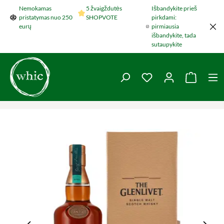
Nemokamas
5 žvaigždutės
Išbandykite prieš
Šokti į pagrindinį turinį
pristatymas nuo 250
SHOPVOTE
pirkdami:
eurų
pirmiausia
išbandykite, tada
sutaupykite
You have 0 wishlist 
Krepšel
Praleisti nuotraukų galeriją