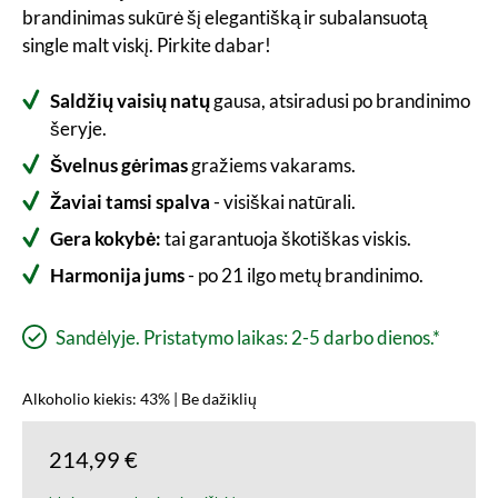
brandinimas sukūrė šį elegantišką ir subalansuotą
single malt viskį. Pirkite dabar!
Saldžių vaisių natų
gausa, atsiradusi po brandinimo
šeryje.
Švelnus gėrimas
gražiems vakarams.
Žaviai tamsi spalva
- visiškai natūrali.
Gera kokybė:
tai garantuoja škotiškas viskis.
Harmonija jums
- po 21 ilgo metų brandinimo.
Sandėlyje. Pristatymo laikas: 2-5 darbo dienos.*
Alkoholio kiekis: 43% | Be dažiklių
214,99 €