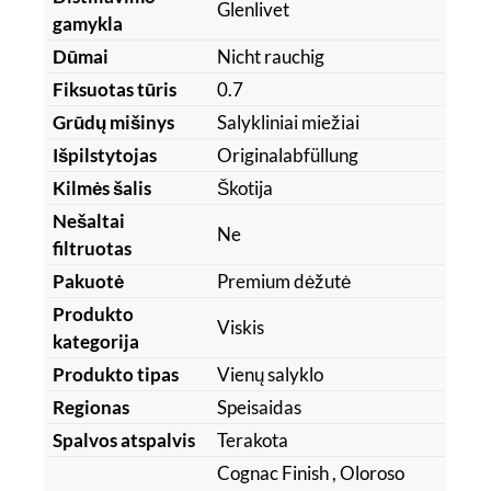
Glenlivet
gamykla
Dūmai
Nicht rauchig
Fiksuotas tūris
0.7
Grūdų mišinys
Salykliniai miežiai
Išpilstytojas
Originalabfüllung
Kilmės šalis
Škotija
Nešaltai
Ne
filtruotas
Pakuotė
Premium dėžutė
Produkto
Viskis
kategorija
Produkto tipas
Vienų salyklo
Regionas
Speisaidas
Spalvos atspalvis
Terakota
Cognac Finish
, Oloroso