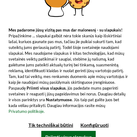
Mes padarome jūsų vizitą pas mus dar malonesnį - su slapukais!
Pripažinkime ... slapukai galbūt nėra tokie skanūs kaip išskirtiniai
lašai, kuriuos gaunate pas mus, tačiau jie puikiai sukurti tam, kad
suteiktų jums geriausią patirtį. Todėl šioje svetainėje naudojami
slapukai. Mes naudojame slapukus ir kitas technologijas, kad mūsų
svetainės veiktų patikimai ir saugiai, stebime jų našumą, kad
galėtume jums pateikti aktualų turinį bei tinkamą, suasmenintą
reklamą, identifikuoti klaidas ir nuolat gerinti jūsų vartotojo patirtį.
Tam, kad tai veiktų, mes renkamės duomenis apie mūsų vartotojus ir
kaip jie naudojasi mūsų pasiūlymais skirtinguose įrenginiuose.
Paspaudę
Priimti visus slapukus
, jūs padedate mums pagerinti
svetaines ir reaguoti į jūsų pageidavimus bei norus. Daugiau detalių
ir visos parinktys yra
Nustatymuose
. Jūs taip pat galite juos bet
kada vėliau pritaikyti. Daugiau informacijos rasite mūsų
Privatumo politikoje.
Tik techniškai būtini
Konfigūruoti
Priimti visus slapukus