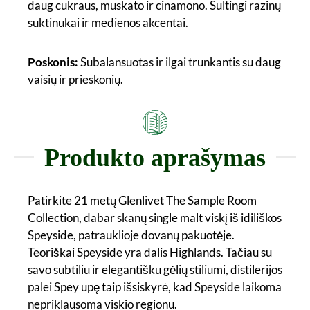
daug cukraus, muskato ir cinamono. Sultingi razinų
suktinukai ir medienos akcentai.
Poskonis:
Subalansuotas ir ilgai trunkantis su daug
vaisių ir prieskonių.
Produkto aprašymas
Patirkite 21 metų Glenlivet The Sample Room
Collection, dabar skanų single malt viskį iš idiliškos
Speyside, patrauklioje dovanų pakuotėje.
Teoriškai Speyside yra dalis Highlands. Tačiau su
savo subtiliu ir elegantišku gėlių stiliumi, distilerijos
palei Spey upę taip išsiskyrė, kad Speyside laikoma
nepriklausoma viskio regionu.