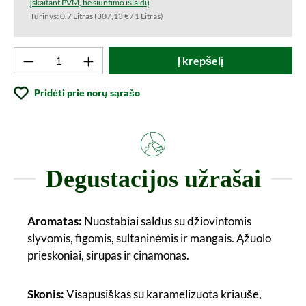
įskaitant PVM, be siuntimo išlaidų
Turinys:
0.7 Litras
(307,13 € / 1 Litras)
Produkto kiekis: Įveskite norimą vertę arba
Į krepšelį
Pridėti prie norų sąrašo
Degustacijos užrašai
Aromatas:
Nuostabiai saldus su džiovintomis
slyvomis, figomis, sultaninėmis ir mangais. Ąžuolo
prieskoniai, sirupas ir cinamonas.
Skonis:
Visapusiškas su karamelizuota kriauše,