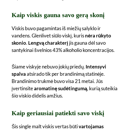
Kaip viskis gauna savo gerą skonį
Viskis buvo pagamintas iš miežių salyklo ir
vandens. Glenlivet siūlo viskį, kuris
nėra rūkyto
skonio
.
Lengvą charakterį
jis gauna dėl savo
santykinai švelnios 43% alkoholio koncentracijos.
Šiame viskyje nebuvo jokių priedų.
Intensyvi
spalva
atsirado tik per brandinimą statinėje.
Brandinimo trukmė buvo visa 21 metai. Jūs
įvertinsite
aromatinę sudėtingumą
, kurią suteikia
šio viskio didelis amžius.
Kaip geriausiai patiekti savo viskį
Šis single malt viskis vertas būti
vartojamas