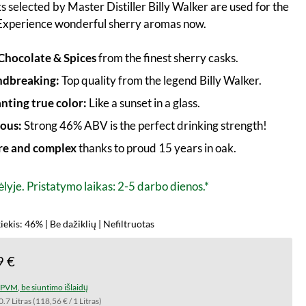
s selected by Master Distiller Billy Walker are used for the
 Experience wonderful sherry aromas now.
Chocolate & Spices
from the finest sherry casks.
dbreaking:
Top quality from the legend Billy Walker.
nting true color:
Like a sunset in a glass.
ious:
Strong 46% ABV is the perfect drinking strength!
e and complex
thanks to proud 15 years in oak.
lyje. Pristatymo laikas: 2-5 darbo dienos.*
iekis: 46% | Be dažiklių | Nefiltruotas
9 €
t PVM, be siuntimo išlaidų
0.7 Litras
(118,56 € / 1 Litras)