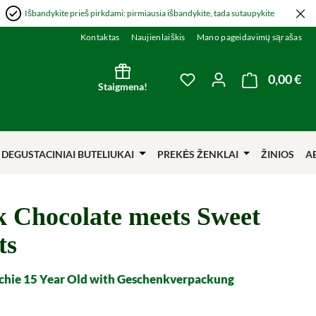
Išbandykite prieš pirkdami: pirmiausia išbandykite, tada sutaupykite
Kontaktas
Naujienlaiškis
Mano pageidavimų sąrašas
0,00 €
Kre
You have 0 wishlist item
Staigmena!
DEGUSTACINIAI BUTELIUKAI
PREKĖS ŽENKLAI
ŽINIOS
A
 Chocolate meets Sweet
ts
chie 15 Year Old with Geschenkverpackung