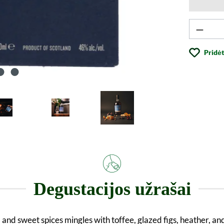
Produk
Pridėt
Degustacijos užrašai
, and sweet spices mingles with toffee, glazed figs, heather, an