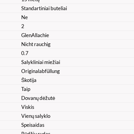
Standartiniai buteliai
Ne
2
GlenAllachie
Nicht rauchig
0.7
Salykliniai miežiai
Originalabfüllung
Škotija
Taip
Dovanų dėžutė
Viskis
Vienų salyklo
Speisaidas
Rūdžių rudas