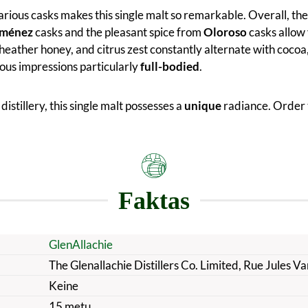
ious casks makes this single malt so remarkable. Overall, the 
iménez
casks and the pleasant spice from
Oloroso
casks allow 
 heather honey, and citrus zest constantly alternate with coco
ous impressions particularly
full-bodied
.
istillery, this single malt possesses a
unique
radiance. Order t
Faktas
GlenAllachie
The Glenallachie Distillers Co. Limited, Rue Jules 
Keine
15 metų