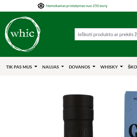
Nemokamas pristatymas nuo 250 eurų
ti į pagrindinį turinį
Šokti į paiešką
Šokti į pagrindinę navigaciją
TIK PAS MUS
NAUJAS
DOVANOS
WHISKY
ŠKO
Praleisti nuotraukų galeriją