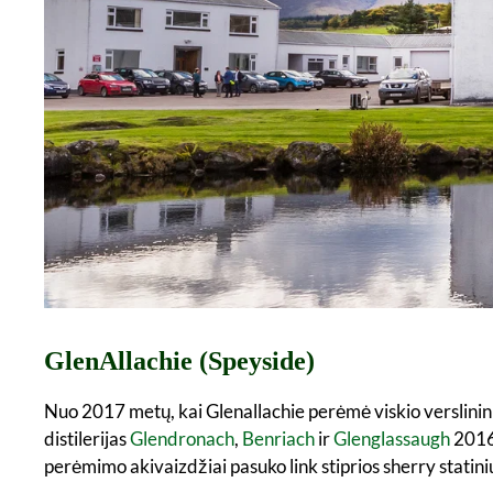
GlenAllachie (Speyside)
Nuo 2017 metų, kai Glenallachie perėmė viskio verslininka
distilerijas
Glendronach
,
Benriach
ir
Glenglassaugh
2016 
perėmimo akivaizdžiai pasuko link stiprios sherry statin