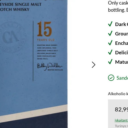
Only cask
bottling.
Dark 
Groun
Encha
Delic
Matur
Sandė
Alkoholio k
82,9
įskaitan
Turinys: