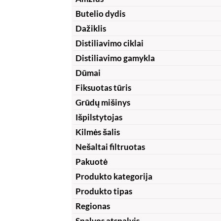
Butelio dydis
Dažiklis
Distiliavimo ciklai
Distiliavimo gamykla
Dūmai
Fiksuotas tūris
Grūdų mišinys
Išpilstytojas
Kilmės šalis
Nešaltai filtruotas
Pakuotė
Produkto kategorija
Produkto tipas
Regionas
Spalvos atspalvis