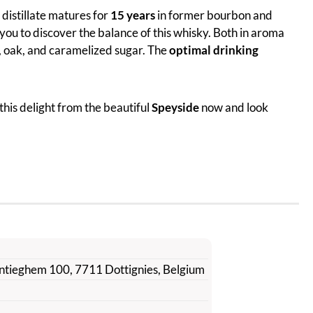
distillate matures for
15 years
in former bourbon and
you to discover the balance of this whisky. Both in aroma
a, oak, and caramelized sugar. The
optimal drinking
his delight from the beautiful
Speyside
now and look
Vantieghem 100, 7711 Dottignies, Belgium