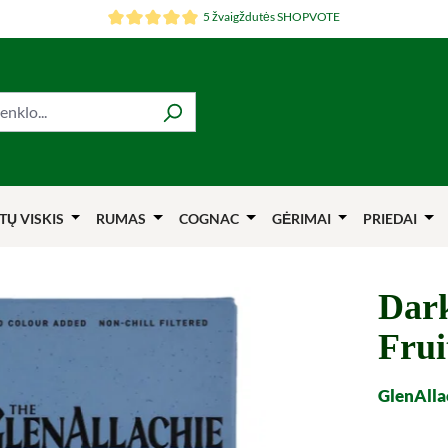
5 žvaigždutės SHOPVOTE
TŲ VISKIS
RUMAS
COGNAC
GĖRIMAI
PRIEDAI
Dark
Frui
GlenAlla