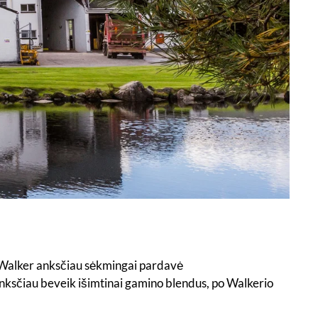
lly Walker anksčiau sėkmingai pardavė
anksčiau beveik išimtinai gamino blendus, po Walkerio