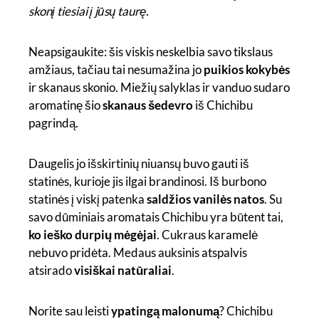
skonį tiesiai į jūsų taurę.
Neapsigaukite: šis viskis neskelbia savo tikslaus
amžiaus, tačiau tai nesumažina jo
puikios kokybės
ir skanaus skonio. Miežių salyklas ir vanduo sudaro
aromatinę šio
skanaus šedevro
iš Chichibu
pagrindą.
Daugelis jo išskirtinių niuansų buvo gauti iš
statinės, kurioje jis ilgai brandinosi. Iš burbono
statinės į viskį patenka
saldžios vanilės natos
. Su
savo dūminiais aromatais Chichibu yra būtent tai,
ko ieško durpių mėgėjai
. Cukraus karamelė
nebuvo pridėta. Medaus auksinis atspalvis
atsirado
visiškai natūraliai
.
Norite sau leisti
ypatingą malonumą
? Chichibu