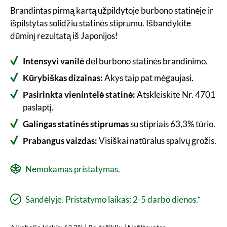
Brandintas pirmą kartą užpildytoje burbono statinėje ir
išpilstytas solidžiu statinės stiprumu. Išbandykite
dūminį rezultatą iš Japonijos!
Intensyvi vanilė
dėl burbono statinės brandinimo.
Kūrybiškas dizainas:
Akys taip pat mėgaujasi.
Pasirinkta vienintelė statinė:
Atskleiskite Nr. 4701
paslaptį.
Galingas statinės stiprumas
su stipriais 63,3% tūrio.
Prabangus vaizdas:
Visiškai natūralus spalvų grožis.
Nemokamas pristatymas.
Sandėlyje. Pristatymo laikas: 2-5 darbo dienos.*