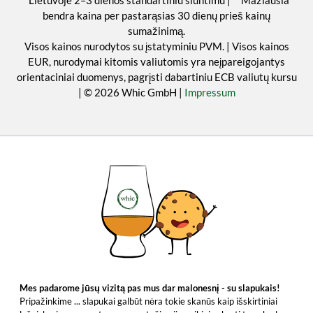
*Lietuvoje 2–3 dienos standartiniu siuntimu | **Mažiausia
bendra kaina per pastarąsias 30 dienų prieš kainų
sumažinimą.
Visos kainos nurodytos su įstatyminiu PVM. | Visos kainos
EUR, nurodymai kitomis valiutomis yra neįpareigojantys
orientaciniai duomenys, pagrįsti dabartiniu ECB valiutų kursu
| © 2026 Whic GmbH |
Impressum
Mes padarome jūsų vizitą pas mus dar malonesnį - su slapukais!
Pripažinkime ... slapukai galbūt nėra tokie skanūs kaip išskirtiniai