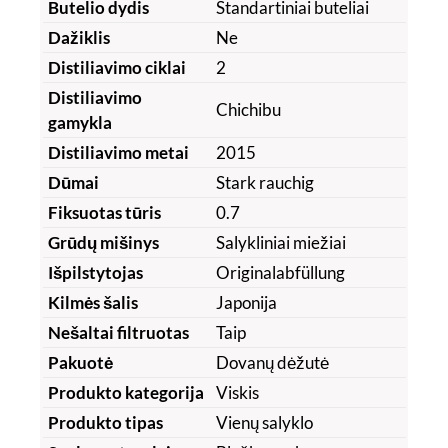
Butelio dydis
Standartiniai buteliai
Dažiklis
Ne
Distiliavimo ciklai
2
Distiliavimo
Chichibu
gamykla
Distiliavimo metai
2015
Dūmai
Stark rauchig
Fiksuotas tūris
0.7
Grūdų mišinys
Salykliniai miežiai
Išpilstytojas
Originalabfüllung
Kilmės šalis
Japonija
Nešaltai filtruotas
Taip
Pakuotė
Dovanų dėžutė
Produkto kategorija
Viskis
Produkto tipas
Vienų salyklo