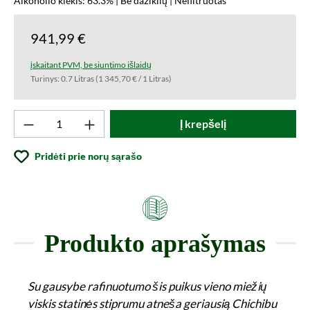
Alkoholio kiekis: 63.3% | Be dažiklių | Nefiltruotas
941,99 €
įskaitant PVM, be siuntimo išlaidų
Turinys:
0.7 Litras
(1 345,70 € / 1 Litras)
Produkto kiekis: Įveskite norimą vertę arba
Į krepšelį
Pridėti prie norų sąrašo
Produkto aprašymas
Su gausybe rafinuotumo šis puikus vieno miežių
viskis statinės stiprumu atneša geriausią Chichibu