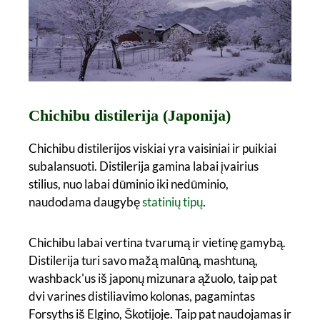
Chichibu distilerija (Japonija)
Chichibu distilerijos viskiai yra vaisiniai ir puikiai
subalansuoti. Distilerija gamina labai įvairius
stilius, nuo labai dūminio iki nedūminio,
naudodama daugybę
statinių tipų
.
Chichibu labai vertina tvarumą ir vietinę gamybą.
Distilerija turi savo mažą malūną, mashtuną,
washback'us iš japonų mizunara ąžuolo, taip pat
dvi varines distiliavimo kolonas, pagamintas
Forsyths iš Elgino, Škotijoje. Taip pat naudojamas ir