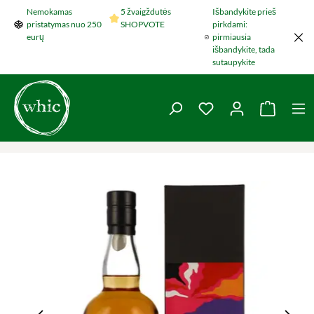
Nemokamas
5 žvaigždutės
Išbandykite prieš
Šokti į pagrindinį turinį
pristatymas nuo 250
SHOPVOTE
pirkdami:
eurų
pirmiausia
išbandykite, tada
sutaupykite
You have 0 wishlist 
Krepšel
Praleisti nuotraukų galeriją