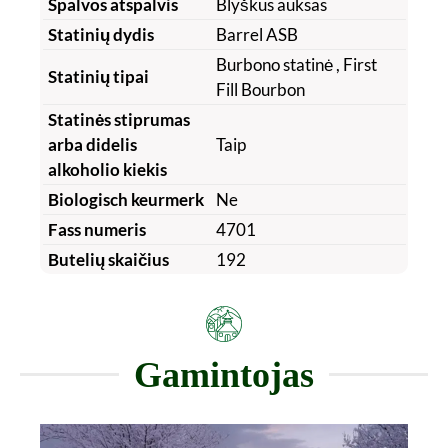
Spalvos atspalvis
Blyškus auksas
Statinių dydis
Barrel ASB
Burbono statinė
, First
Statinių tipai
Fill Bourbon
Statinės stiprumas
arba didelis
Taip
alkoholio kiekis
Biologisch keurmerk
Ne
Fass numeris
4701
Butelių skaičius
192
Gamintojas