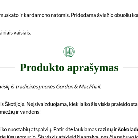
, muskato ir kardamono natomis. Pridedama šviežio obuolių k
iniais vaisiais.
Produkto aprašymas
 viskį iš tradicinės įmonės Gordon & MacPhail.
Škotijoje. Neįsivaizduojama, kiek laiko šis viskis praleido stat
 miežių ir vandens!
aliko nuostabių atspalvių. Patirkite laukiamas
razinų
ir
šokolad
rie jūsų gomurio. Šis viskis atskleidžia spalvą, nes čia nebuvo j