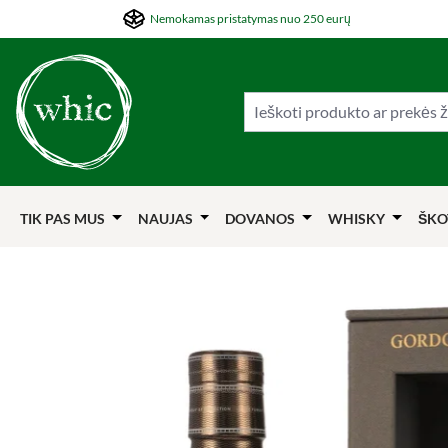
Nemokamas pristatymas nuo 250 eurų
ti į pagrindinį turinį
Šokti į paiešką
Šokti į pagrindinę navigaciją
TIK PAS MUS
NAUJAS
DOVANOS
WHISKY
ŠKO
Praleisti nuotraukų galeriją