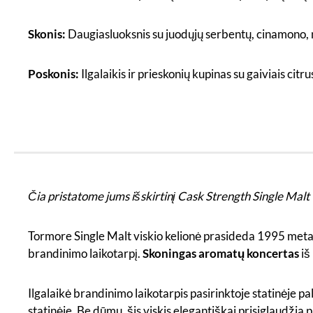
Skonis:
Daugiasluoksnis su juodųjų serbentų, cinamono
Poskonis:
Ilgalaikis ir prieskonių kupinas su gaiviais citrus
Čia pristatome jums išskirtinį Cask Strength Single Malt
Tormore Single Malt viskio kelionė prasideda 1995 metais 
brandinimo laikotarpį.
Skoningas aromatų koncertas
iš
Ilgalaikė brandinimo laikotarpis pasirinktoje statinėje p
statinėje. Be dūmų, šis viskis elegantiškai prisiglaudžia p