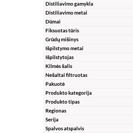
Distiliavimo gamykla
Distiliavimo metai
Dūmai
Fiksuotas tūris
Grūdų mišinys
Išpilstymo metai
Išpilstytojas
Kilmės šalis
Nešaltai filtruotas
Pakuotė
Produkto kategorija
Produkto tipas
Regionas
Serija
Spalvos atspalvis