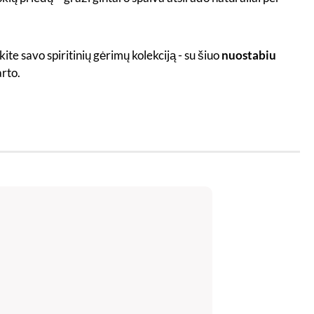
ite savo spiritinių gėrimų kolekciją - su šiuo
nuostabiu
arto.