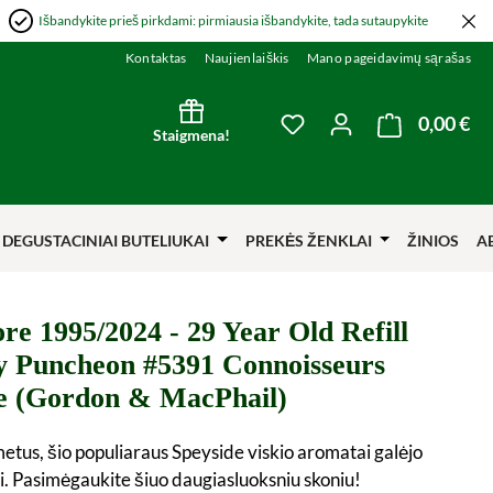
Išbandykite prieš pirkdami: pirmiausia išbandykite, tada sutaupykite
Kontaktas
Naujienlaiškis
Mano pageidavimų sąrašas
0,00 €
Kre
You have 0 wishlist item
Staigmena!
DEGUSTACINIAI BUTELIUKAI
PREKĖS ŽENKLAI
ŽINIOS
A
re 1995/2024 - 29 Year Old Refill
y Puncheon #5391 Connoisseurs
e (Gordon & MacPhail)
 metus, šio populiaraus Speyside viskio aromatai galėjo
sti. Pasimėgaukite šiuo daugiasluoksniu skoniu!