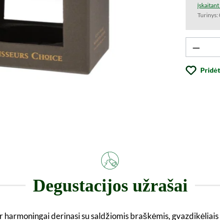
įskaitan
Turinys:
Produk
Pridėt
Degustacijos užrašai
ir harmoningai derinasi su saldžiomis braškėmis, gvazdikėliais