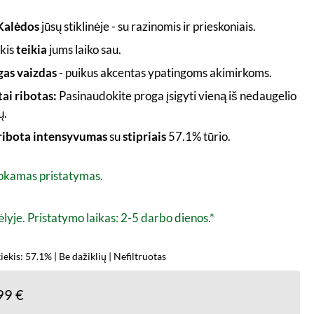
Kalėdos
jūsų stiklinėje - su razinomis ir prieskoniais.
skis
teikia
jums laiko sau.
gas vaizdas
- puikus akcentas ypatingoms akimirkoms.
ai ribotas:
Pasinaudokite proga įsigyti vieną iš nedaugelio
ų.
ibota intensyvumas
su
stipriais
57.1% tūrio.
kamas pristatymas.
lyje. Pristatymo laikas: 2-5 darbo dienos.*
iekis: 57.1% | Be dažiklių | Nefiltruotas
99 €