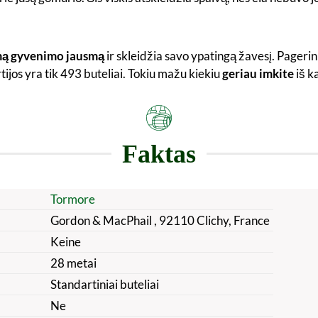
ą gyvenimo jausmą
ir skleidžia savo ypatingą žavesį. Pagerink
tijos yra tik 493 buteliai. Tokiu mažu kiekiu
geriau imkite
iš k
Faktas
Tormore
Gordon & MacPhail , 92110 Clichy, France
Keine
28 metai
Standartiniai buteliai
Ne