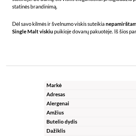
statinės brandinimą.
Dėl savo kilmės ir švelnumo viskis suteikia
nepamirštam
Single Malt viskiu
puikioje dovanų pakuotėje. Iš šios par
Markė
Adresas
Alergenai
Amžius
Butelio dydis
Dažiklis