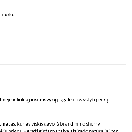
ompoto.
inėje ir kokią
pusiausvyrą
jis galėjo išvystyti per šį
o natas
, kurias viskis gavo iš brandinimo sherry
okių priedų – graži gintaro spalva atsirado natūraliai per