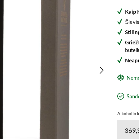
Kaip 
Šis vi
Stilin
Griežt
buteli
Neapr
Nemo
Sandė
Alkoholio k
369,