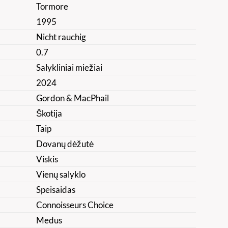
Tormore
1995
Nicht rauchig
0.7
Salykliniai miežiai
2024
Gordon & MacPhail
Škotija
Taip
Dovanų dėžutė
Viskis
Vienų salyklo
Speisaidas
Connoisseurs Choice
Medus