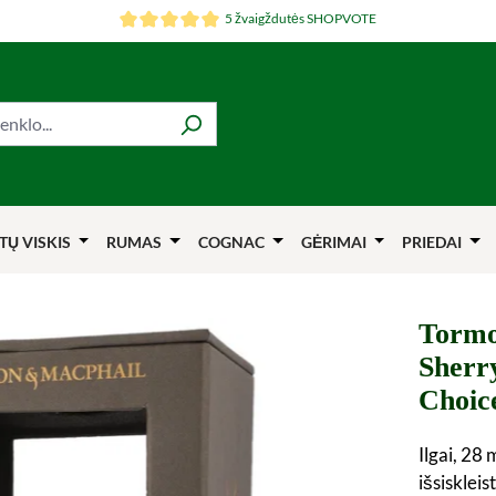
5 žvaigždutės SHOPVOTE
TŲ VISKIS
RUMAS
COGNAC
GĖRIMAI
PRIEDAI
Tormo
Sherr
Choic
Ilgai, 28
išsisklei