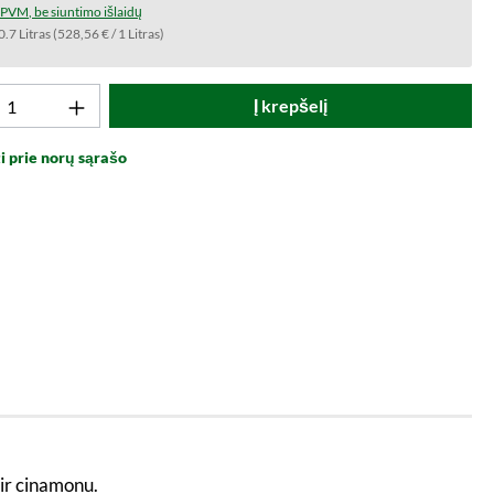
t PVM, be siuntimo išlaidų
0.7 Litras
(528,56 € / 1 Litras)
to kiekis: Įveskite norimą vertę arba naud
Į krepšelį
i prie norų sąrašo
 ir cinamonu.