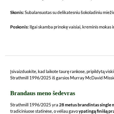
Skonis:
Subalansuotas su delikatesniu šokoladiniu mieži
Poskonis:
Ilgai skamba prinokę vaisiai, kreminis mokas ir
Įsivaizduokite, kad laikote taurę rankose, pripildytą viskio
Strathmill 1996/2025 iš garsios Murray McDavid Mission Go
Brandaus meno šedevras
Strathmill 1996/2025 yra
28 metus brandintas single m
tradiciniuose statinėse, o vėliau gavo
ypatingą finišą pr