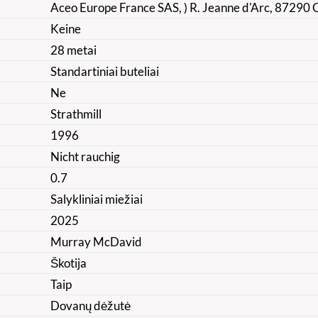
Aceo Europe France SAS, ) R. Jeanne d'Arc, 87290
Keine
28 metai
Standartiniai buteliai
Ne
Strathmill
1996
Nicht rauchig
0.7
Salykliniai miežiai
2025
Murray McDavid
Škotija
Taip
Dovanų dėžutė