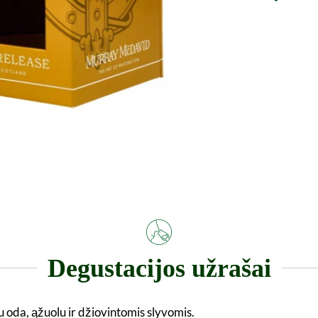
Degustacijos užrašai
iu oda, ąžuolu ir džiovintomis slyvomis.