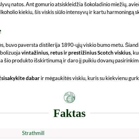
 slyvų natos. Ant gomurio atsiskleidžia šokoladinio miežių, avie
lkoholio kiekiu, šis viskis siūlo intensyvų ir kartu harmoningą sk
e
 upės, buvo paversta distilerija 1890-ųjų viskio bumo metu. Š
mbolizuoja
vintažinius, retus ir prestižinius Scotch viskius
, k
a šio produkto išskirtinumą ir daro jį puikiu dovanų pasirink
sisakykite dabar
ir mėgaukitės viskiu, kuris su kiekvienu gurk
Faktas
Strathmill