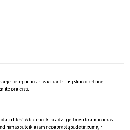
raėjusios epochos ir kviečiantis jus į skonio kelionę.
lite praleisti.
sudaro tik 516 butelių. Iš pradžių jis buvo brandinamas
andinimas suteikia jam nepaprastą sudėtingumą ir