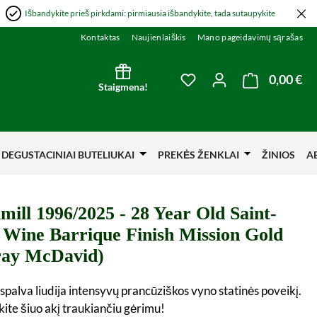
Išbandykite prieš pirkdami: pirmiausia išbandykite, tada sutaupykite
Kontaktas
Naujienlaiškis
Mano pageidavimų sąrašas
0,00 €
Kre
You have 0 wishlist item
Staigmena!
DEGUSTACINIAI BUTELIUKAI
PREKĖS ŽENKLAI
ŽINIOS
A
mill 1996/2025 - 28 Year Old Saint-
n Wine Barrique Finish Mission Gold
ay McDavid)
i spalva liudija intensyvų prancūziškos vyno statinės poveikį.
kite šiuo akį traukiančiu gėrimu!