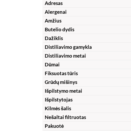
Adresas
Alergenai
Amžius
Butelio dydis
Dažiklis
Distiliavimo gamykla
Distiliavimo metai
Dūmai
Fiksuotas tūris
Grūdų mišinys
Išpilstymo metai
Išpilstytojas
Kilmės šalis
Nešaltai filtruotas
Pakuotė