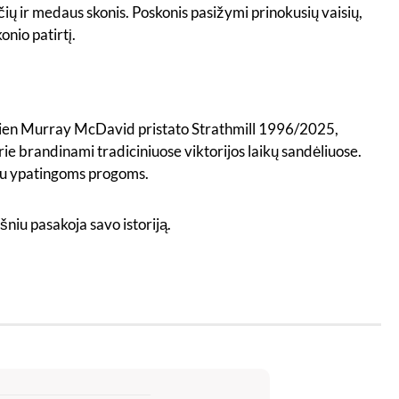
čių ir medaus skonis. Poskonis pasižymi prinokusių vaisių,
onio patirtį.
iandien Murray McDavid pristato Strathmill 1996/2025,
urie brandinami tradiciniuose viktorijos laikų sandėliuose.
imu ypatingoms progoms.
šniu pasakoja savo istoriją.