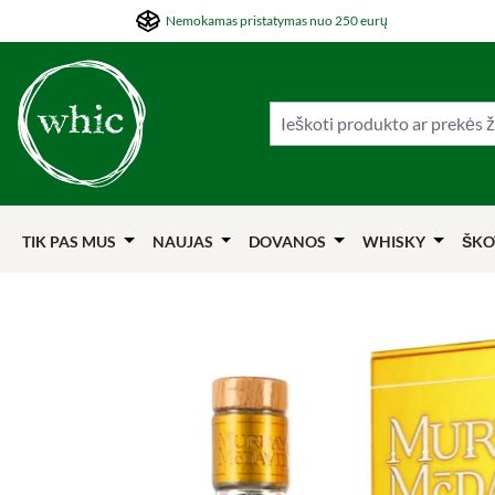
Nemokamas pristatymas nuo 250 eurų
ti į pagrindinį turinį
Šokti į paiešką
Šokti į pagrindinę navigaciją
TIK PAS MUS
NAUJAS
DOVANOS
WHISKY
ŠKO
Praleisti nuotraukų galeriją