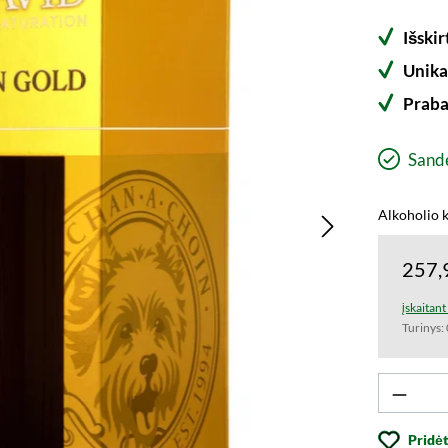
Išski
Unika
Praba
Sandė
Alkoholio k
257,
įskaitan
Turinys:
Produk
Pridėt