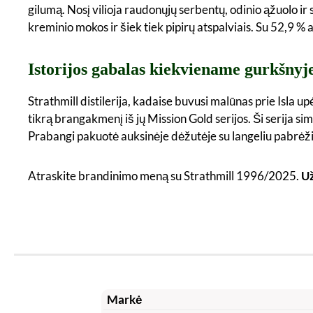
gilumą. Nosį vilioja raudonųjų serbentų, odinio ąžuolo ir
kreminio mokos ir šiek tiek pipirų atspalviais. Su 52,9 % a
Istorijos gabalas kiekviename gurkšnyj
Strathmill distilerija, kadaise buvusi malūnas prie Isla
tikrą brangakmenį iš jų Mission Gold serijos. Ši serija si
Prabangi pakuotė auksinėje dėžutėje su langeliu pabrėži
Atraskite brandinimo meną su Strathmill 1996/2025.
Už
Markė