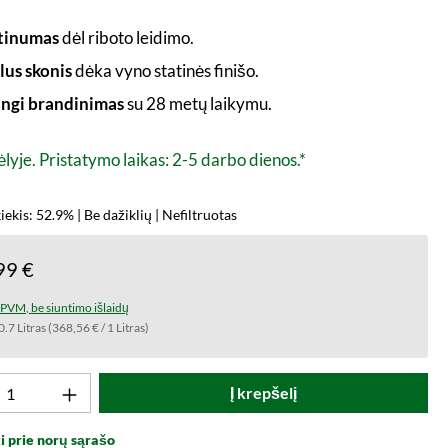
rtinumas
dėl riboto leidimo.
lus skonis
dėka vyno statinės finišo.
ngi brandinimas
su 28 metų laikymu.
lyje. Pristatymo laikas: 2-5 darbo dienos.*
iekis: 52.9% | Be dažiklių | Nefiltruotas
99 €
t PVM, be siuntimo išlaidų
0.7 Litras
(368,56 € / 1 Litras)
to kiekis: Įveskite norimą vertę arba naud
Į krepšelį
i prie norų sąrašo