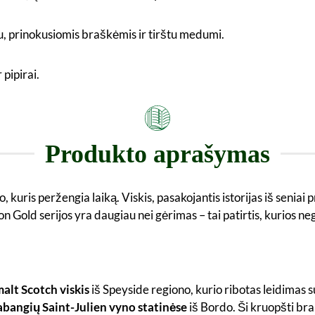
u, prinokusiomis braškėmis ir tirštu medumi.
 pipirai.
Produkto aprašymas
, kuris peržengia laiką. Viskis, pasakojantis istorijas iš seniai p
ld serijos yra daugiau nei gėrimas – tai patirtis, kurios nega
alt Scotch viskis
iš Speyside regiono, kurio ribotas leidimas 
abangių Saint-Julien vyno statinėse
iš Bordo. Ši kruopšti br