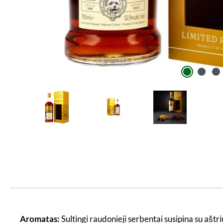
Aromatas:
Sultingi raudonieji serbentai susipina su aštr