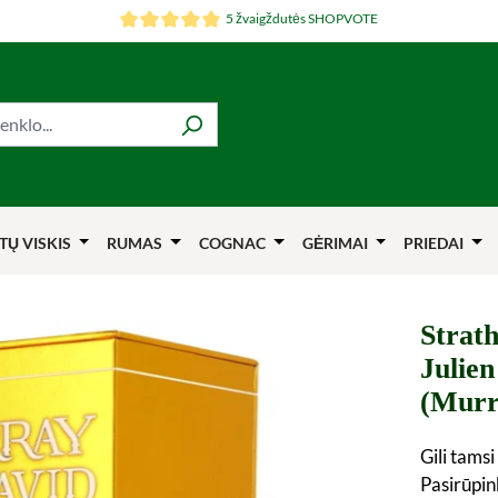
5 žvaigždutės SHOPVOTE
TŲ VISKIS
RUMAS
COGNAC
GĖRIMAI
PRIEDAI
Strath
Julie
(Murr
Gili tams
Pasirūpin