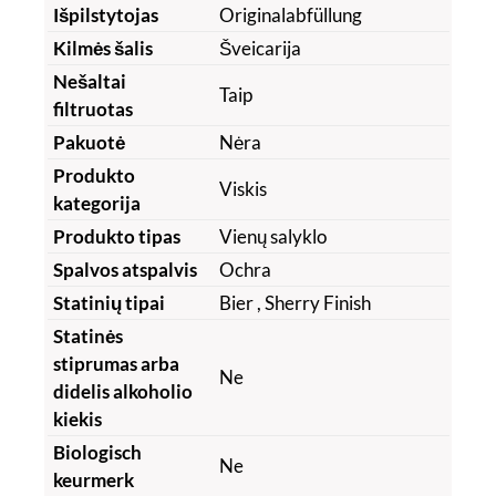
Išpilstytojas
Originalabfüllung
Kilmės šalis
Šveicarija
Nešaltai
Taip
filtruotas
Pakuotė
Nėra
Produkto
Viskis
kategorija
Produkto tipas
Vienų salyklo
Spalvos atspalvis
Ochra
Statinių tipai
Bier
, Sherry Finish
Statinės
stiprumas arba
Ne
didelis alkoholio
kiekis
Biologisch
Ne
keurmerk