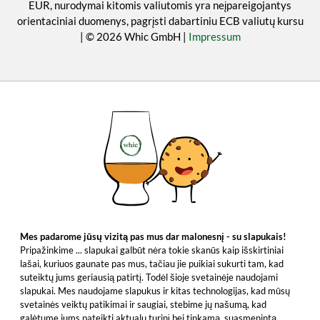
EUR, nurodymai kitomis valiutomis yra neįpareigojantys
orientaciniai duomenys, pagrįsti dabartiniu ECB valiutų kursu
| © 2026 Whic GmbH |
Impressum
Mes padarome jūsų vizitą pas mus dar malonesnį - su slapukais!
Pripažinkime ... slapukai galbūt nėra tokie skanūs kaip išskirtiniai
lašai, kuriuos gaunate pas mus, tačiau jie puikiai sukurti tam, kad
suteiktų jums geriausią patirtį. Todėl šioje svetainėje naudojami
slapukai. Mes naudojame slapukus ir kitas technologijas, kad mūsų
svetainės veiktų patikimai ir saugiai, stebime jų našumą, kad
galėtume jums pateikti aktualų turinį bei tinkamą, suasmenintą