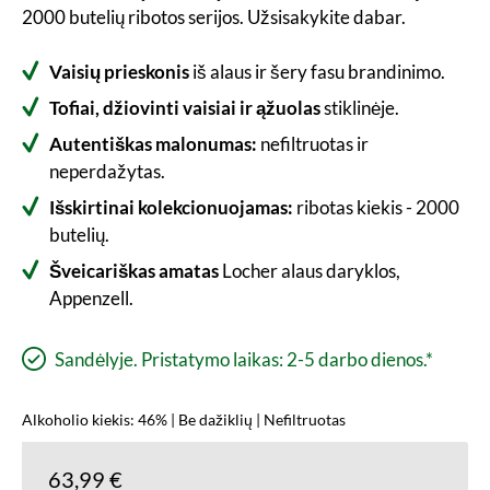
2000 butelių ribotos serijos. Užsisakykite dabar.
Vaisių prieskonis
iš alaus ir šery fasu brandinimo.
Tofiai, džiovinti vaisiai ir ąžuolas
stiklinėje.
Autentiškas malonumas:
nefiltruotas ir
neperdažytas.
Išskirtinai kolekcionuojamas:
ribotas kiekis - 2000
butelių.
Šveicariškas amatas
Locher alaus daryklos,
Appenzell.
Sandėlyje. Pristatymo laikas: 2-5 darbo dienos.*
Alkoholio kiekis: 46% | Be dažiklių | Nefiltruotas
63,99 €