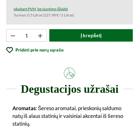
įskaitant PVM, be siuntimo išlaidų
Turinys:
0.5 Litras
(127,98 € / 1 Litras)
Produkto kiekis: Įveskite norimą vertę arba
Į krepšelį
Pridėti prie norų sąrašo
Degustacijos užrašai
Aromatas
: Šereso aromatai, prieskonių saldumo
natų iš alaus statinių ir vaisiniai akcentai iš šereso
statinių.