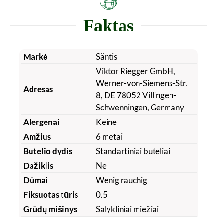
Faktas
Markė
Säntis
Viktor Riegger GmbH,
Werner-von-Siemens-Str.
Adresas
8, DE 78052 Villingen-
Schwenningen, Germany
Alergenai
Keine
Amžius
6 metai
Butelio dydis
Standartiniai buteliai
Dažiklis
Ne
Dūmai
Wenig rauchig
Fiksuotas tūris
0.5
Grūdų mišinys
Salykliniai miežiai