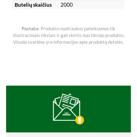
Butelių skaičius
2000
Pastaba
: Produkto nuotraukos pateikiamos tik
iliustraciniais tikslais ir gali skirtis nuo tikrojo produkto.
Visada svarbios yra informacijos apie produktą detalės.