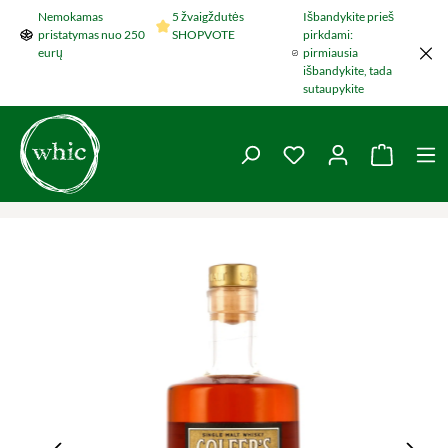
Nemokamas
5 žvaigždutės
Išbandykite prieš
Šokti į pagrindinį turinį
pristatymas nuo 250
SHOPVOTE
pirkdami:
eurų
pirmiausia
išbandykite, tada
sutaupykite
You have 0 wishlist 
Krepšel
Praleisti nuotraukų galeriją