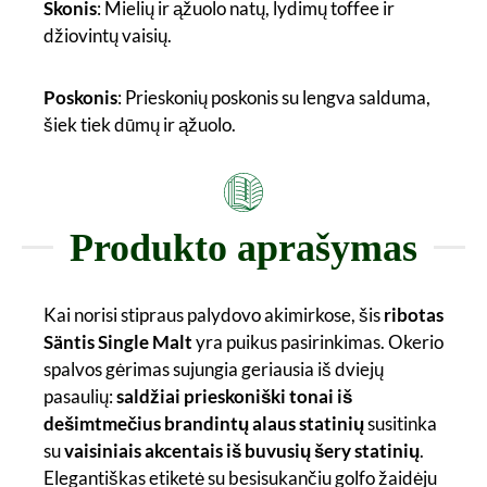
Skonis
: Mielių ir ąžuolo natų, lydimų toffee ir
džiovintų vaisių.
Poskonis
: Prieskonių poskonis su lengva salduma,
šiek tiek dūmų ir ąžuolo.
Produkto aprašymas
Kai norisi stipraus palydovo akimirkose, šis
ribotas
Säntis Single Malt
yra puikus pasirinkimas. Okerio
spalvos gėrimas sujungia geriausia iš dviejų
pasaulių:
saldžiai prieskoniški tonai iš
dešimtmečius brandintų alaus statinių
susitinka
su
vaisiniais akcentais iš buvusių šery statinių
.
Elegantiškas etiketė su besisukančiu golfo žaidėju