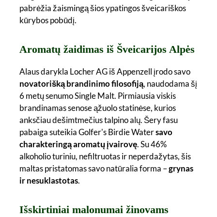
pabrėžia žaismingą šios ypatingos šveicariškos
kūrybos pobūdį.
Aromatų žaidimas iš Šveicarijos Alpės
Alaus darykla Locher AG iš Appenzell įrodo savo
novatorišką brandinimo filosofiją
, naudodama šį
6 metų senumo Single Malt. Pirmiausia viskis
brandinamas senose ąžuolo statinėse, kurios
anksčiau dešimtmečius talpino alų. Šery fasu
pabaiga suteikia Golfer's Birdie Water
savo
charakteringą aromatų įvairovę
. Su 46%
alkoholio turiniu, nefiltruotas ir neperdažytas, šis
maltas pristatomas savo natūralia forma –
grynas
ir nesuklastotas
.
Išskirtiniai malonumai žinovams