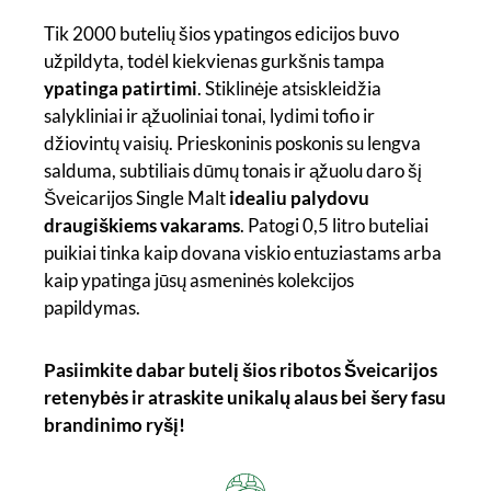
Tik 2000 butelių šios ypatingos edicijos buvo
užpildyta, todėl kiekvienas gurkšnis tampa
ypatinga patirtimi
. Stiklinėje atsiskleidžia
salykliniai ir ąžuoliniai tonai, lydimi tofio ir
džiovintų vaisių. Prieskoninis poskonis su lengva
salduma, subtiliais dūmų tonais ir ąžuolu daro šį
Šveicarijos Single Malt
idealiu palydovu
draugiškiems vakarams
. Patogi 0,5 litro buteliai
puikiai tinka kaip dovana viskio entuziastams arba
kaip ypatinga jūsų asmeninės kolekcijos
papildymas.
Pasiimkite dabar butelį šios ribotos Šveicarijos
retenybės ir atraskite unikalų alaus bei šery fasu
brandinimo ryšį!