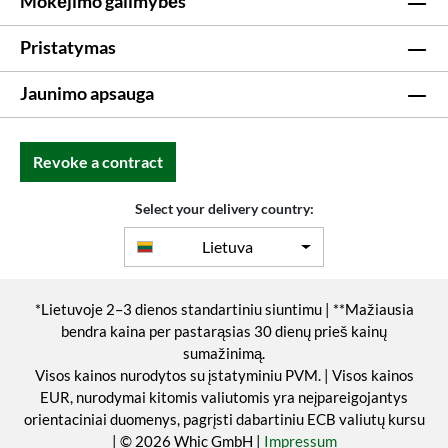
Mokėjimo galimybės
Pristatymas
Jaunimo apsauga
Revoke a contract
Select your delivery country:
Lietuva
*Lietuvoje 2–3 dienos standartiniu siuntimu | **Mažiausia
bendra kaina per pastarąsias 30 dienų prieš kainų
sumažinimą.
Visos kainos nurodytos su įstatyminiu PVM. | Visos kainos
EUR, nurodymai kitomis valiutomis yra neįpareigojantys
orientaciniai duomenys, pagrįsti dabartiniu ECB valiutų kursu
| © 2026 Whic GmbH |
Impressum