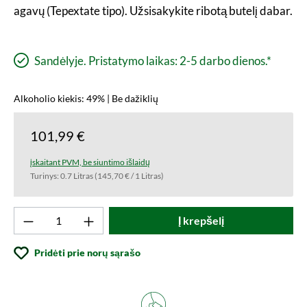
agavų (Tepextate tipo). Užsisakykite ribotą butelį dabar.
Sandėlyje. Pristatymo laikas: 2-5 darbo dienos.*
Alkoholio kiekis: 49% | Be dažiklių
101,99 €
įskaitant PVM, be siuntimo išlaidų
Turinys:
0.7 Litras
(145,70 € / 1 Litras)
Produkto kiekis: Įveskite norimą vertę arba
Į krepšelį
Pridėti prie norų sąrašo