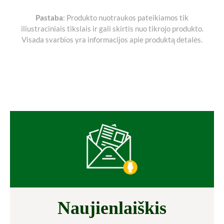
Pastaba
: Produkto nuotraukos pateikiamos tik
iliustraciniais tikslais ir gali skirtis nuo tikrojo produkto.
Visada svarbios yra informacijos apie produktą detalės.
Naujienlaiškis