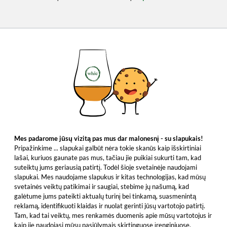
Mes padarome jūsų vizitą pas mus dar malonesnį - su slapukais!
Pripažinkime ... slapukai galbūt nėra tokie skanūs kaip išskirtiniai
lašai, kuriuos gaunate pas mus, tačiau jie puikiai sukurti tam, kad
suteiktų jums geriausią patirtį. Todėl šioje svetainėje naudojami
slapukai. Mes naudojame slapukus ir kitas technologijas, kad mūsų
svetainės veiktų patikimai ir saugiai, stebime jų našumą, kad
galėtume jums pateikti aktualų turinį bei tinkamą, suasmenintą
reklamą, identifikuoti klaidas ir nuolat gerinti jūsų vartotojo patirtį.
Tam, kad tai veiktų, mes renkamės duomenis apie mūsų vartotojus ir
kaip jie naudojasi mūsų pasiūlymais skirtinguose įrenginiuose.