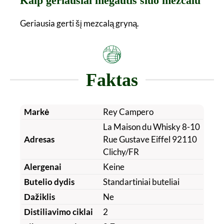
Kaip geriausiai mėgautis šiuo mezcalu
Geriausia gerti šį mezcalą gryną.
Faktas
Markė
Rey Campero
La Maison du Whisky 8-10
Adresas
Rue Gustave Eiffel 92110
Clichy/FR
Alergenai
Keine
Butelio dydis
Standartiniai buteliai
Dažiklis
Ne
Distiliavimo ciklai
2