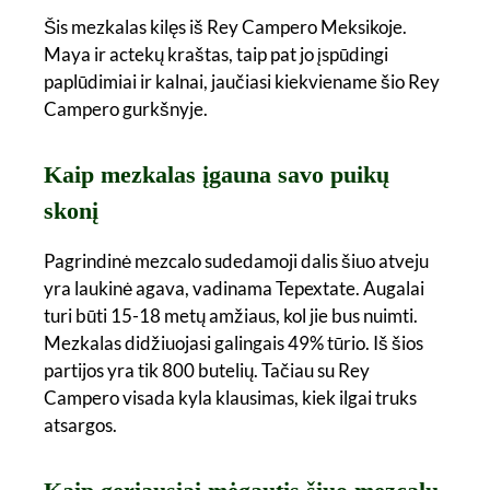
Šis mezkalas kilęs iš Rey Campero Meksikoje.
Maya ir actekų kraštas, taip pat jo įspūdingi
paplūdimiai ir kalnai, jaučiasi kiekviename šio Rey
Campero gurkšnyje.
Kaip mezkalas įgauna savo puikų
skonį
Pagrindinė mezcalo sudedamoji dalis šiuo atveju
yra laukinė agava, vadinama Tepextate. Augalai
turi būti 15-18 metų amžiaus, kol jie bus nuimti.
Mezkalas didžiuojasi galingais 49% tūrio. Iš šios
partijos yra tik 800 butelių. Tačiau su Rey
Campero visada kyla klausimas, kiek ilgai truks
atsargos.