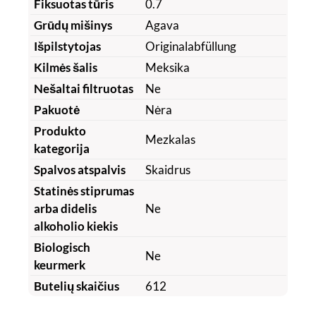
Fiksuotas tūris
0.7
Grūdų mišinys
Agava
Išpilstytojas
Originalabfüllung
Kilmės šalis
Meksika
Nešaltai filtruotas
Ne
Pakuotė
Nėra
Produkto
Mezkalas
kategorija
Spalvos atspalvis
Skaidrus
Statinės stiprumas
arba didelis
Ne
alkoholio kiekis
Biologisch
Ne
keurmerk
Butelių skaičius
612