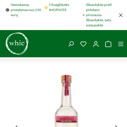
Nemokamas
5 žvaigždutės
Išbandykite prieš
Šokti į pagrindinį turinį
pristatymas nuo 250
SHOPVOTE
pirkdami:
eurų
pirmiausia
išbandykite, tada
sutaupykite
You have 0 wishlist 
Krepšel
Praleisti nuotraukų galeriją