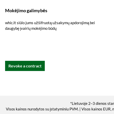
Mokėjimo galimybės
whic.lt siūlo jums užšifruotą užsakymų apdorojimą bei
daugybę įvairių mokėjimo būdų
Revoke a contract
*Lietuvoje 2–3 dienos sta
Visos kainos nurodytos su įstatyminiu PVM. | Visos kainos EUR, 