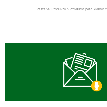
Pastaba
: Produkto nuotraukos pateikiamos tik 