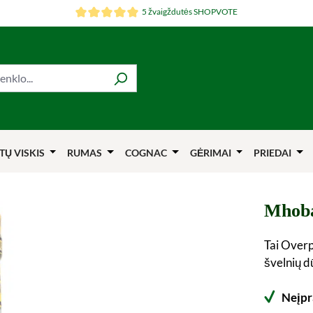
5 žvaigždutės SHOPVOTE
TŲ VISKIS
RUMAS
COGNAC
GĖRIMAI
PRIEDAI
Mhoba
Tai Overp
švelnių d
Neįpr