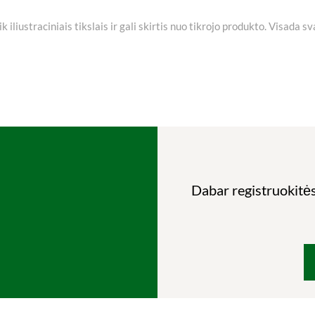
iliustraciniais tikslais ir gali skirtis nuo tikrojo produkto. Visada s
Dabar registruokitės