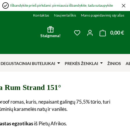
Išbandykite prieš pirkdami: pirmiausia išbandykite, tada sutaupykite
Kontaktas
Naujienlaiškis
Mano pageidavimų sąrašas
0,00 €
Kre
You have 0 wishlist item
Staigmena!
DEGUSTACINIAI BUTELIUKAI
PREKĖS ŽENKLAI
ŽINIOS
A
 Rum Strand 151°
roof romas, kuris, nepaisant galingų 75,5% tūrio, turi
ūminių karamelės natų ir vanilės.
astas egzotikas
iš Pietų Afrikos.