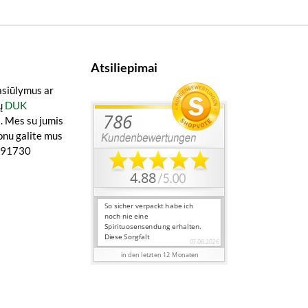
Atsiliepimai
asiūlymus ar
ų
DUK
a
. Mes su jumis
onu galite mus
0891730