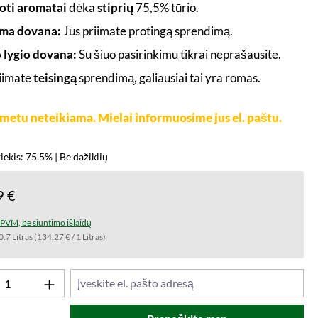
oti aromatai
dėka
stiprių
75,5% tūrio.
ma dovana:
Jūs priimate protingą sprendimą.
 lygio dovana:
Su šiuo pasirinkimu tikrai neprašausite.
riimate
teisingą
sprendimą, galiausiai tai yra romas.
metu neteikiama. Mielai informuosime jus el. paštu.
iekis: 75.5% | Be dažiklių
9 €
t PVM, be siuntimo išlaidų
0.7 Litras
(134,27 € / 1 Litras)