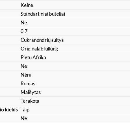
Keine
Standartiniai buteliai
Ne
0.7
Cukranendrių sultys
Originalabfüllung
Pietų Afrika
Ne
Nėra
Romas
Maišytas
Terakota
io kiekis
Taip
Ne