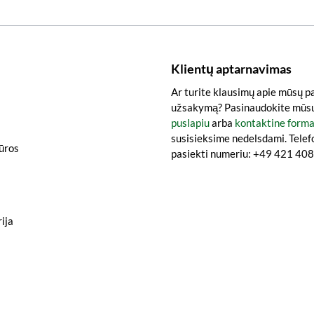
Klientų aptarnavimas
Ar turite klausimų apie mūsų p
užsakymą? Pasinaudokite mūs
puslapiu
arba
kontaktine form
susisieksime nedelsdami. Telef
iūros
pasiekti numeriu: +49 421 4
ija