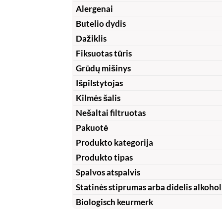
Alergenai
Butelio dydis
Dažiklis
Fiksuotas tūris
Grūdų mišinys
Išpilstytojas
Kilmės šalis
Nešaltai filtruotas
Pakuotė
Produkto kategorija
Produkto tipas
Spalvos atspalvis
Statinės stiprumas arba didelis alkohol
Biologisch keurmerk