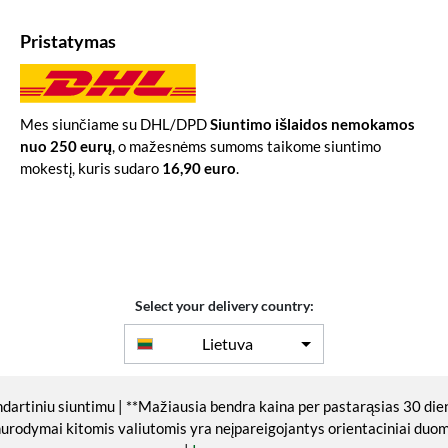
Pristatymas
Mes siunčiame su DHL/DPD
Siuntimo išlaidos nemokamos
nuo 250 eurų
, o mažesnėms sumoms taikome siuntimo
mokestį, kuris sudaro
16,90 euro
.
Select your delivery country:
Lietuva
ndartiniu siuntimu | **Mažiausia bendra kaina per pastarąsias 30 die
nurodymai kitomis valiutomis yra neįpareigojantys orientaciniai du