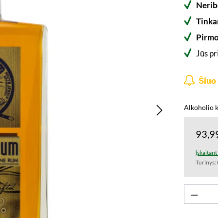
Nerib
Tinka
Pirmo
Jūs p
Šiuo 
Alkoholio k
93,9
įskaitan
Turinys: