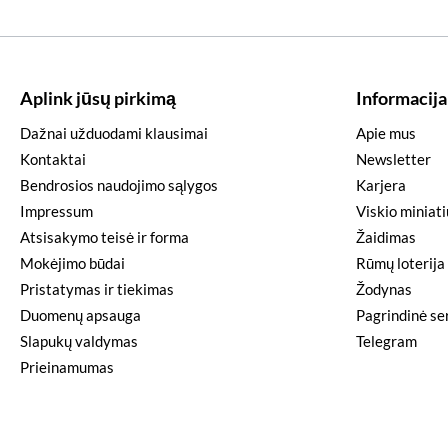
Aplink jūsų pirkimą
Informacija
Dažnai užduodami klausimai
Apie mus
Kontaktai
Newsletter
Bendrosios naudojimo sąlygos
Karjera
Impressum
Viskio miniat
Atsisakymo teisė ir forma
Žaidimas
Mokėjimo būdai
Rūmų loterija
Pristatymas ir tiekimas
Žodynas
Duomenų apsauga
Pagrindinė ser
Slapukų valdymas
Telegram
Prieinamumas