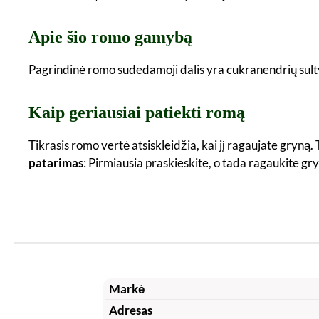
Apie šio romo gamybą
Pagrindinė romo sudedamoji dalis yra cukranendrių sulty
Kaip geriausiai patiekti romą
Tikrasis romo vertė atsiskleidžia, kai jį ragaujate gryną
patarimas
: Pirmiausia praskieskite, o tada ragaukite gr
Markė
Adresas