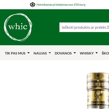
Nemokamas pristatymas nuo 250 eurų
ti į pagrindinį turinį
Šokti į paiešką
Šokti į pagrindinę navigaciją
TIK PAS MUS
NAUJAS
DOVANOS
WHISKY
ŠKO
Praleisti nuotraukų galeriją