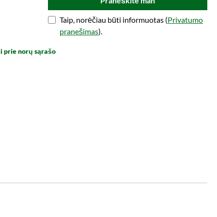
Praneškite man
Taip, norėčiau būti informuotas (
Privatumo
pranešimas
).
i prie norų sąrašo