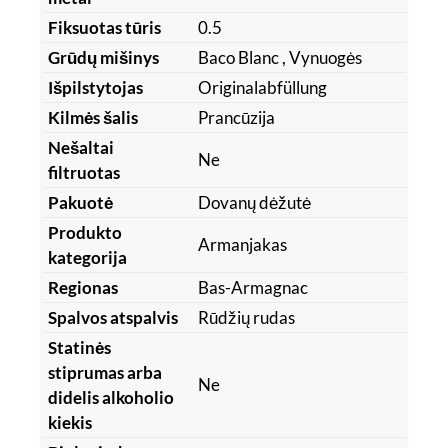
Fiksuotas tūris
0.5
Grūdų mišinys
Baco Blanc
, Vynuogės
Išpilstytojas
Originalabfüllung
Kilmės šalis
Prancūzija
Nešaltai
Ne
filtruotas
Pakuotė
Dovanų dėžutė
Produkto
Armanjakas
kategorija
Regionas
Bas-Armagnac
Spalvos atspalvis
Rūdžių rudas
Statinės
stiprumas arba
Ne
didelis alkoholio
kiekis