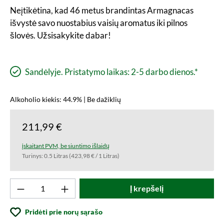
Neįtikėtina, kad 46 metus brandintas Armagnacas
išvystė savo nuostabius vaisių aromatus iki pilnos
šlovės. Užsisakykite dabar!
Sandėlyje. Pristatymo laikas: 2-5 darbo dienos.*
Alkoholio kiekis: 44.9% | Be dažiklių
211,99 €
įskaitant PVM, be siuntimo išlaidų
Turinys:
0.5 Litras
(423,98 € / 1 Litras)
Produkto kiekis: Įveskite norimą vertę arba
Į krepšelį
Pridėti prie norų sąrašo