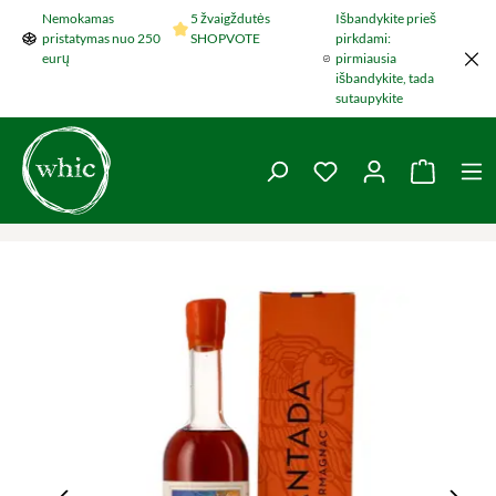
Nemokamas
5 žvaigždutės
Išbandykite prieš
Šokti į pagrindinį turinį
pristatymas nuo 250
SHOPVOTE
pirkdami:
eurų
pirmiausia
išbandykite, tada
sutaupykite
You have 0 wishlist 
Krepšel
Praleisti nuotraukų galeriją