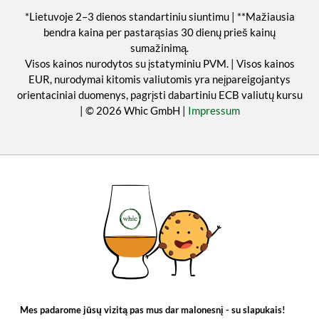
*Lietuvoje 2–3 dienos standartiniu siuntimu | **Mažiausia
bendra kaina per pastarąsias 30 dienų prieš kainų
sumažinimą.
Visos kainos nurodytos su įstatyminiu PVM. | Visos kainos
EUR, nurodymai kitomis valiutomis yra neįpareigojantys
orientaciniai duomenys, pagrįsti dabartiniu ECB valiutų kursu
| © 2026 Whic GmbH |
Impressum
Mes padarome jūsų vizitą pas mus dar malonesnį - su slapukais!