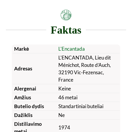
Faktas
Markė
L'Encantada
L'ENCANTADA, Lieu dit
Ménichot, Route d’Auch,
Adresas
32190 Vic-Fezensac,
France
Alergenai
Keine
Amžius
46 metai
Butelio dydis
Standartiniai buteliai
Dažiklis
Ne
Distiliavimo
1974
metai