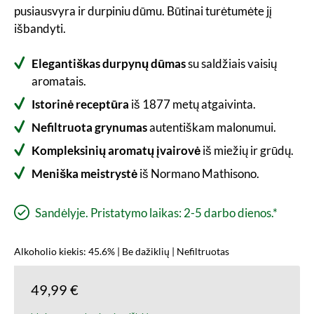
pusiausvyra ir durpiniu dūmu. Būtinai turėtumėte jį
išbandyti.
Elegantiškas durpynų dūmas
su saldžiais vaisių
aromatais.
Istorinė receptūra
iš 1877 metų atgaivinta.
Nefiltruota grynumas
autentiškam malonumui.
Kompleksinių aromatų įvairovė
iš miežių ir grūdų.
Meniška meistrystė
iš Normano Mathisono.
Sandėlyje. Pristatymo laikas: 2-5 darbo dienos.*
Alkoholio kiekis: 45.6% | Be dažiklių | Nefiltruotas
49,99 €