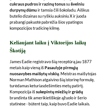
cukraus pudros ir razinų tonus
su
švelniu
durpynų dūmu
ir tamsia čili šokoladu. Aiškus
butelio dizainas su ryškiu auksiniu X ir juoda
prabangi pakuotė pabrėžia šios ypatingos
kompozicijos tradicinę kilmę.
Keliaujant laiku į Viktorijos laikų
Škotiją
James Eadie registravo šią receptūrą jau 1877
metais kaip vieną iš
Pasaulyje pirmųjų
nuosavybes maišytų viskių
. Meistras maišytojas
Norman Mathison atgaivino šią istorinę formulę,
turėdamas keturiasdešimties metų patirtį.
Kompozicija iš
sukepintų miežių ir grūdų
brandinta tik amerikietiškoje ąžuolo ir šerio
statinėse - būtent taip, kaip buvo Eadie laikais.