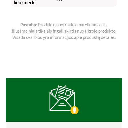
keurmerk
Pastaba
: Produkto nuotraukos pateikiamos tik
iliustraciniais tikslais ir gali skirtis nuo tikrojo produkto.
Visada svarbios yra informacijos apie produktą detalės.