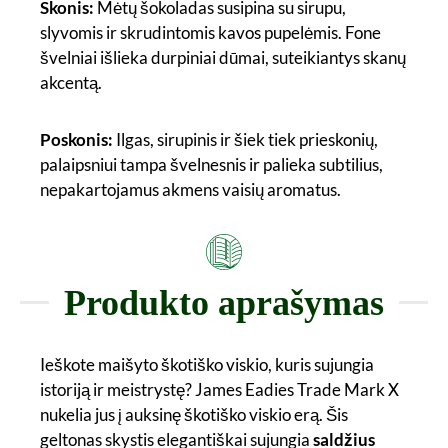
Skonis:
Mėtų šokoladas susipina su sirupu,
slyvomis ir skrudintomis kavos pupelėmis. Fone
švelniai išlieka durpiniai dūmai, suteikiantys skanų
akcentą.
Poskonis:
Ilgas, sirupinis ir šiek tiek prieskonių,
palaipsniui tampa švelnesnis ir palieka subtilius,
nepakartojamus akmens vaisių aromatus.
Produkto aprašymas
Ieškote maišyto škotiško viskio, kuris sujungia
istoriją ir meistrystę? James Eadies Trade Mark X
nukelia jus į auksinę škotiško viskio erą. Šis
geltonas skystis elegantiškai sujungia
saldžius