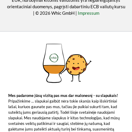
EUR, nurodymai kitomis valiutomis yra neįpareigojantys
orientaciniai duomenys, pagrįsti dabartiniu ECB valiutų kursu
| © 2026 Whic GmbH |
Impressum
Mes padarome jūsų vizitą pas mus dar malonesnį - su slapukais!
Pripažinkime ... slapukai galbūt nėra tokie skanūs kaip išskirtiniai
lašai, kuriuos gaunate pas mus, tačiau jie puikiai sukurti tam, kad
suteiktų jums geriausią patirtį. Todėl šioje svetainėje naudojami
slapukai. Mes naudojame slapukus ir kitas technologijas, kad mūsų
svetainės veiktų patikimai ir saugiai, stebime jų našumą, kad
galėtume jums pateikti aktualų turinį bei tinkamą, suasmenintą