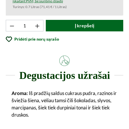
įskaitant PVM, be siuntimo išlaidų
Turinys:
0.7 Litras
(71,41 € / 1 Litras)
Produkto kiekis: Įveskite norimą vertę arba
Į krepšelį
Pridėti prie norų sąrašo
Degustacijos užrašai
Aroma:
Iš pradžių saldus cukraus pudra, razinos ir
šviežia šiena, vėliau tamsi čili šokoladas, slyvos,
marcipanas, šiek tiek durpiniai tonai ir šiek tiek
druskos.