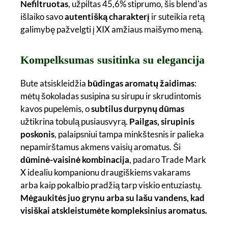
Nefiltruotas
, užpiltas 45,6% stiprumo, šis blend'as
išlaiko savo
autentišką charakterį
ir suteikia retą
galimybę pažvelgti į XIX amžiaus maišymo meną.
Kompelksumas susitinka su elegancija
Bute atsiskleidžia
būdingas aromatų žaidimas
:
mėtų šokoladas susipina su sirupu ir skrudintomis
kavos pupelėmis, o
subtilus durpynų dūmas
užtikrina tobulą pusiausvyrą.
Pailgas, sirupinis
poskonis
, palaipsniui tampa minkštesnis ir palieka
nepamirštamus akmens vaisių aromatus. Ši
dūminė-vaisinė kombinacija
, padaro Trade Mark
X idealiu kompanionu draugiškiems vakarams
arba kaip pokalbio pradžią tarp viskio entuziastų.
Mėgaukitės juo grynu arba su lašu vandens, kad
visiškai atskleistumėte kompleksinius aromatus.