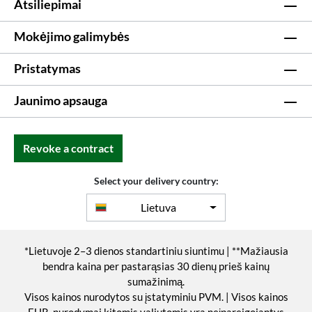
Atsiliepimai
Mokėjimo galimybės
Pristatymas
Jaunimo apsauga
Revoke a contract
Select your delivery country:
Lietuva
*Lietuvoje 2–3 dienos standartiniu siuntimu | **Mažiausia
bendra kaina per pastarąsias 30 dienų prieš kainų
sumažinimą.
Visos kainos nurodytos su įstatyminiu PVM. | Visos kainos