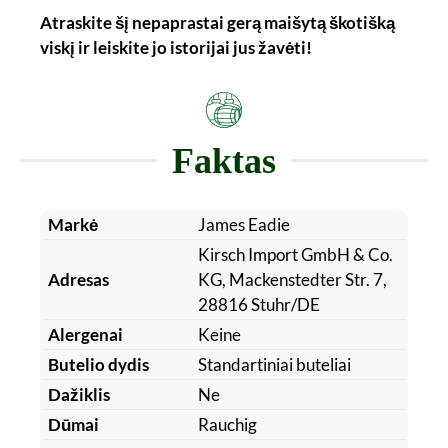
Atraskite šį nepaprastai gerą maišytą škotišką
viskį ir leiskite jo istorijai jus žavėti!
Faktas
Markė
James Eadie
Kirsch Import GmbH & Co.
Adresas
KG, Mackenstedter Str. 7,
28816 Stuhr/DE
Alergenai
Keine
Butelio dydis
Standartiniai buteliai
Dažiklis
Ne
Dūmai
Rauchig