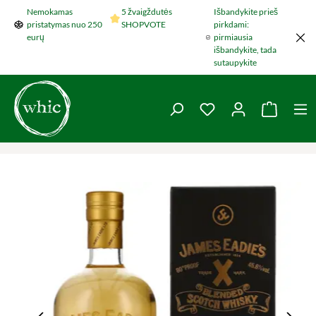
Nemokamas
5 žvaigždutės
Išbandykite prieš
Šokti į pagrindinį turinį
pristatymas nuo 250
SHOPVOTE
pirkdami:
eurų
pirmiausia
išbandykite, tada
sutaupykite
You have 0 wishlist 
Krepšel
Praleisti nuotraukų galeriją