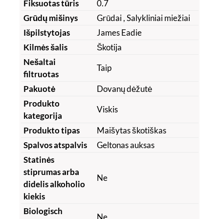
Fiksuotas tūris
0.7
Grūdų mišinys
Grūdai
, Salykliniai miežiai
Išpilstytojas
James Eadie
Kilmės šalis
Škotija
Nešaltai
Taip
filtruotas
Pakuotė
Dovanų dėžutė
Produkto
Viskis
kategorija
Produkto tipas
Maišytas škotiškas
Spalvos atspalvis
Geltonas auksas
Statinės
stiprumas arba
Ne
didelis alkoholio
kiekis
Biologisch
Ne