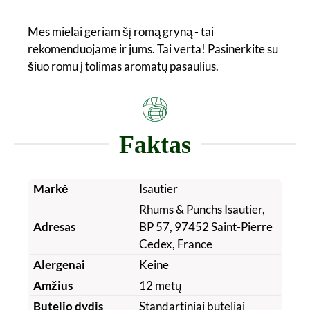
Mes mielai geriam šį romą gryną - tai
rekomenduojame ir jums. Tai verta! Pasinerkite su
šiuo romu į tolimas aromatų pasaulius.
Faktas
Markė
Isautier
Rhums & Punchs Isautier,
Adresas
BP 57, 97452 Saint-Pierre
Cedex, France
Alergenai
Keine
Amžius
12 metų
Butelio dydis
Standartiniai buteliai