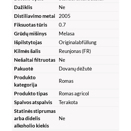
Dažiklis
Ne
Distiliavimo metai
2005
Fiksuotas tūris
0.7
Grūdų mišinys
Melasa
Išpilstytojas
Originalabfüllung
Kilmės šalis
Reunjonas (FR)
Nešaltai filtruotas
Ne
Pakuotė
Dovanų dėžutė
Produkto
Romas
kategorija
Produkto tipas
Romas agricol
Spalvos atspalvis
Terakota
Statinės stiprumas
arba didelis
Ne
alkoholio kiekis