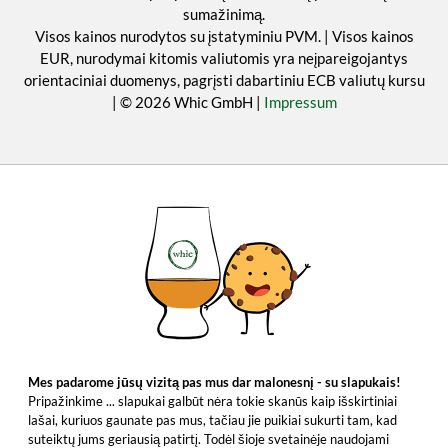
sumažinimą.
Visos kainos nurodytos su įstatyminiu PVM. | Visos kainos
EUR, nurodymai kitomis valiutomis yra neįpareigojantys
orientaciniai duomenys, pagrįsti dabartiniu ECB valiutų kursu
| © 2026 Whic GmbH |
Impressum
Mes padarome jūsų vizitą pas mus dar malonesnį - su slapukais!
Pripažinkime ... slapukai galbūt nėra tokie skanūs kaip išskirtiniai
lašai, kuriuos gaunate pas mus, tačiau jie puikiai sukurti tam, kad
suteiktų jums geriausią patirtį. Todėl šioje svetainėje naudojami