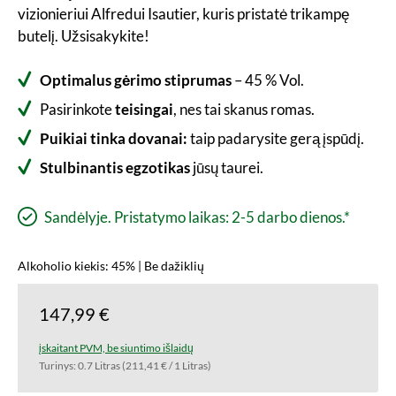
vizionieriui Alfredui Isautier, kuris pristatė trikampę
butelį. Užsisakykite!
Optimalus gėrimo stiprumas
– 45 % Vol.
Pasirinkote
teisingai
, nes tai skanus romas.
Puikiai tinka dovanai:
taip padarysite gerą įspūdį.
Stulbinantis egzotikas
jūsų taurei.
Sandėlyje. Pristatymo laikas: 2-5 darbo dienos.*
Alkoholio kiekis: 45% | Be dažiklių
147,99 €
įskaitant PVM, be siuntimo išlaidų
Turinys:
0.7 Litras
(211,41 € / 1 Litras)