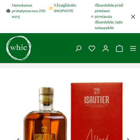
Nemokamas
5 žvaigždutės
Išbandykite prieš
Šokti į pagrindinį turinį
pristatymas nuo 250
SHOPVOTE
pirkdami:
eurų
pirmiausia
išbandykite, tada
sutaupykite
You have 0 wishlist 
Krepšel
Praleisti nuotraukų galeriją