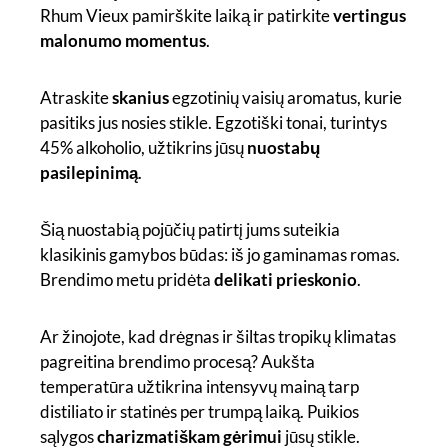
Rhum Vieux pamirškite laiką ir patirkite
vertingus
malonumo momentus
.
Atraskite
skanius
egzotinių vaisių aromatus, kurie
pasitiks jus nosies stikle. Egzotiški tonai, turintys
45% alkoholio, užtikrins jūsų
nuostabų
pasilepinimą
.
Šią nuostabią pojūčių patirtį jums suteikia
klasikinis gamybos būdas: iš jo gaminamas romas.
Brendimo metu pridėta
delikati prieskonio
.
Ar žinojote, kad drėgnas ir šiltas tropikų klimatas
pagreitina brendimo procesą? Aukšta
temperatūra užtikrina intensyvų mainą tarp
distiliato ir statinės per trumpą laiką. Puikios
sąlygos
charizmatiškam gėrimui
jūsų stikle.