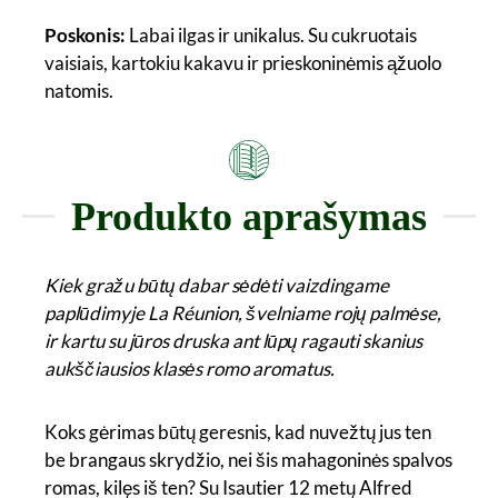
Poskonis:
Labai ilgas ir unikalus. Su cukruotais
vaisiais, kartokiu kakavu ir prieskoninėmis ąžuolo
natomis.
Produkto aprašymas
Kiek gražu būtų dabar sėdėti vaizdingame
paplūdimyje La Réunion, švelniame rojų palmėse,
ir kartu su jūros druska ant lūpų ragauti skanius
aukščiausios klasės romo aromatus.
Koks gėrimas būtų geresnis, kad nuvežtų jus ten
be brangaus skrydžio, nei šis mahagoninės spalvos
romas, kilęs iš ten? Su Isautier 12 metų Alfred