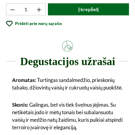
Produkto kiekis: Įveskite norimą vertę arba
Į krepšelį
Pridėti prie norų sąrašo
Degustacijos užrašai
Aromatas:
Turtingas sandalmedžio, prieskonių
tabako, džiovintų vaisių ir cukruotų vaisių puokštė.
Skonis:
Galingas, bet vis tiek švelnus įėjimas. Su
netikėtais jodo ir mėtų tonais bei subalansuotu
vaisių ir medžio natų žaidimu, kuris puikiai atspindi
terroiro įvairovę ir eleganciją.