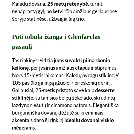
Kalėdų dovana.
25 metų retenybė
, turinti
nepaprastą gylį po ketvirčio amžiaus geriausiose
šeryje statinėse, užbaigia šią trio.
Pati tobula įžanga į Glenfarclas
pasaulį
Tas rinkinys leidžia jums
suvokti pilną skonio
kelionę
, per įvairius amžiaus etapus ir stiprumus.
Nors 15-metis laikomas 'Kalėdų pyragu stiklinėje',
105 pasiūlo galingą ąžuolo ir prieskonių derinį.
Galiausiai, 25-metis pristato save kaip
desserte
stiklinėje
, su tamsios belgų šokolado, skrudintų
lazdyno riešutų ir cinamono natomis. Elegantiška
burgundiška dovanų dėžutė su kreminiais
akcentais daro šį rinkinį
idealiu dovanai viskio
mėgėjams.