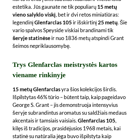
estetika. Jūs gaunate ne tik populiarų
15 metų
vieno salyklo viskį
, bet ir dvi retos miniatiūras:
legendinį
Glenfarclas 105
ir išskirtinį
25 metų
. Šie
vario spalvos Speyside viskiai brandinami tik
šeryje statinėse
ir nuo 1836 metų atspindi Grant
šeimos nepriklausomybę.
Trys Glenfarclas meistrystės kartos
viename rinkinyje
15 metų Glenfarclas
yra šios kolekcijos širdis.
Išpilstytas 46% tūrio – būtent taip, kaip pageidavo
George S. Grant – jis demonstruoja intensyvius
šeryje subrandintus aromatus su saldžiais medaus
akcentais ir tamsiais vaisiais.
Glenfarclas 105
,
kilęs iš tradicijos, prasidėjusios 1968 metais, kai
statinė su natūralia jėga buvo išpilstyta kaip