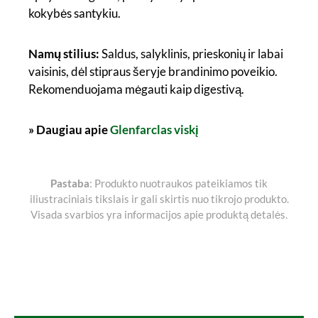
kokybės santykiu.
Namų stilius:
Saldus, salyklinis, prieskonių ir labai
vaisinis, dėl stipraus šeryje brandinimo poveikio.
Rekomenduojama mėgauti kaip digestivą.
» Daugiau apie
Glenfarclas viskį
Pastaba
: Produkto nuotraukos pateikiamos tik
iliustraciniais tikslais ir gali skirtis nuo tikrojo produkto.
Visada svarbios yra informacijos apie produktą detalės.