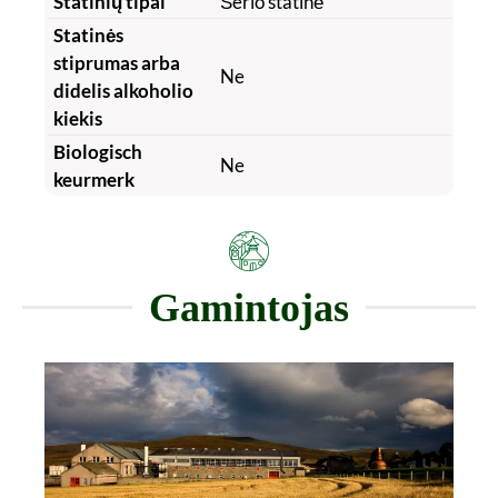
Statinių tipai
Šerio statinė
Statinės
stiprumas arba
Ne
didelis alkoholio
kiekis
Biologisch
Ne
keurmerk
Gamintojas