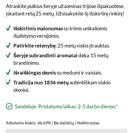
Atraskite puikius šeryje užuominas trijose išpakuotėse,
įskaitant retą 25 metų. Užsisakykite šį išskirtinį rinkinį!
Išskirtinis malonumas
su trimis unikaliomis
išpilstymo versijomis.
Patirkite retenybę
: 25 metų viskis įtrauktas.
Šeryje subrandinti aromatai
dėka 15 metų
brandinimo.
Išraiškingas skonis
su medumi ir vaisiais.
Tradicija nuo 1836 metų
autentiškam viskio
skoniui.
Sandėlyje. Pristatymo laikas: 2-5 darbo dienos.*
Alkoholio kiekis: 46.69% | Be dažiklių | Nefiltruotas