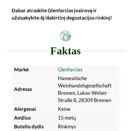
Dabar atraskite Glenfarclas įvairovę ir
užsisakykite šį išskirtinį degustacijos rinkinį!
Faktas
Markė
Glenfarclas
Hanseatische
Weinhandelsgesellschaft
Adresas
Bremen, Lukas-Welser
Straße 8, 28309 Bremen
Alergenai
Keine
Amžius
15 metų
Butelio dydis
Rinkinys