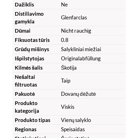
Dažiklis
Ne
Distiliavimo
Glenfarclas
gamykla
Dūmai
Nicht rauchig
Fiksuotas tūris
0.8
Grūdų mišinys
Salykliniai miežiai
Išpilstytojas
Originalabfüllung
Kilmės šalis
Škotija
Nešaltai
Taip
filtruotas
Pakuotė
Dovanų dėžutė
Produkto
Viskis
kategorija
Produkto tipas
Vienų salyklo
Regionas
Speisaidas