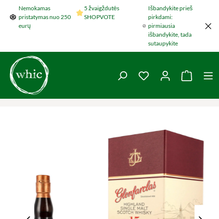
Nemokamas
5 žvaigždutės
Išbandykite prieš
Šokti į pagrindinį turinį
pristatymas nuo 250
SHOPVOTE
pirkdami:
eurų
pirmiausia
išbandykite, tada
sutaupykite
You have 0 wishlist 
Krepšel
Praleisti nuotraukų galeriją