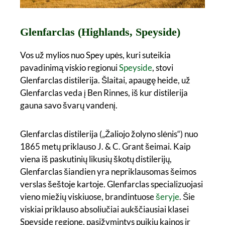
Glenfarclas (Highlands, Speyside)
Vos už mylios nuo Spey upės, kuri suteikia
pavadinimą viskio regionui
Speyside
, stovi
Glenfarclas distilerija. Šlaitai, apaugę heide, už
Glenfarclas veda į Ben Rinnes, iš kur distilerija
gauna savo švarų vandenį.
Glenfarclas distilerija („Žaliojo žolyno slėnis“) nuo
1865 metų priklauso J. & C. Grant šeimai. Kaip
viena iš paskutinių likusių škotų distilerijų,
Glenfarclas šiandien yra nepriklausomas šeimos
verslas šeštoje kartoje. Glenfarclas specializuojasi
vieno miežių viskiuose, brandintuose
šeryje
. Šie
viskiai priklauso absoliučiai aukščiausiai klasei
Speyside regione, pasižymintys puikiu kainos ir