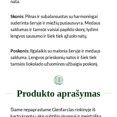
nata.
Skonis
: Pilnas ir subalansuotas su harmoningai
suderinta šeryje ir miežių pusiausvyra. Medaus
saldumas ir tamsūs vaisiai papildo skonį, lydimi
lengvos sausumo ir šiek tiek ąžuolo natų.
Poskonis
: Ilgalaikis su malonia šeryje ir medaus
salduma. Lengvos prieskonių natos ir šiek tiek
tamsios šokolado užuominos užbaigia poskonį.
Produkto aprašymas
Šiame nepaprastame Glenfarclas rinkinyje iš
karto krenta į akis subtilūs niuansai ir meistriška