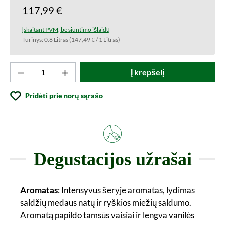
117,99 €
įskaitant PVM, be siuntimo išlaidų
Turinys:
0.8 Litras
(147,49 € / 1 Litras)
Produkto kiekis: Įveskite norimą vertę arba
Į krepšelį
Pridėti prie norų sąrašo
Degustacijos užrašai
Aromatas
: Intensyvus šeryje aromatas, lydimas
saldžių medaus natų ir ryškios miežių saldumo.
Aromatą papildo tamsūs vaisiai ir lengva vanilės