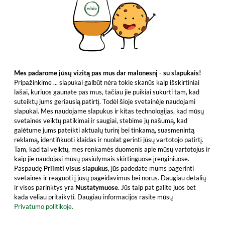
Mes padarome jūsų vizitą pas mus dar malonesnį - su slapukais!
Pripažinkime ... slapukai galbūt nėra tokie skanūs kaip išskirtiniai
lašai, kuriuos gaunate pas mus, tačiau jie puikiai sukurti tam, kad
suteiktų jums geriausią patirtį. Todėl šioje svetainėje naudojami
slapukai. Mes naudojame slapukus ir kitas technologijas, kad mūsų
svetainės veiktų patikimai ir saugiai, stebime jų našumą, kad
galėtume jums pateikti aktualų turinį bei tinkamą, suasmenintą
reklamą, identifikuoti klaidas ir nuolat gerinti jūsų vartotojo patirtį.
Tam, kad tai veiktų, mes renkamės duomenis apie mūsų vartotojus ir
kaip jie naudojasi mūsų pasiūlymais skirtinguose įrenginiuose.
Paspaudę
Priimti visus slapukus
, jūs padedate mums pagerinti
svetaines ir reaguoti į jūsų pageidavimus bei norus. Daugiau detalių
ir visos parinktys yra
Nustatymuose
. Jūs taip pat galite juos bet
kada vėliau pritaikyti. Daugiau informacijos rasite mūsų
Privatumo politikoje.