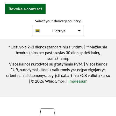
Revoke a contract
Select your delivery country:
Lietuva
*Lietuvoje 2–3 dienos standartiniu siuntimu | **Mažiausia
bendra kaina per pastarąsias 30 dienų prieš kainų
sumažinimą.
Visos kainos nurodytos su įstatyminiu PVM. | Visos kainos
EUR, nurodymai kitomis valiutomis yra neįpareigojantys
orientaciniai duomenys, pagrįsti dabartiniu ECB valiutų kursu
| © 2026 Whic GmbH |
Impressum