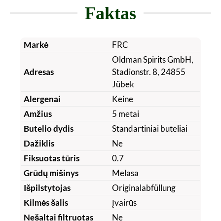
Faktas
Markė
FRC
Oldman Spirits GmbH,
Adresas
Stadionstr. 8, 24855
Jübek
Alergenai
Keine
Amžius
5 metai
Butelio dydis
Standartiniai buteliai
Dažiklis
Ne
Fiksuotas tūris
0.7
Grūdų mišinys
Melasa
Išpilstytojas
Originalabfüllung
Kilmės šalis
Įvairūs
Nešaltai filtruotas
Ne