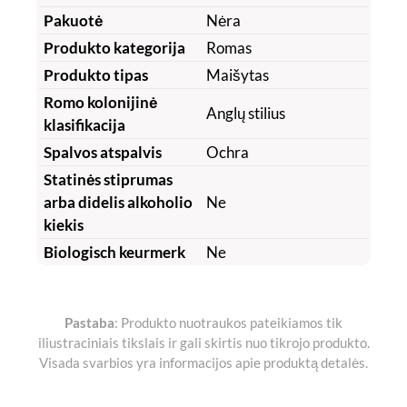
Pakuotė
Nėra
Produkto kategorija
Romas
Produkto tipas
Maišytas
Romo kolonijinė
Anglų stilius
klasifikacija
Spalvos atspalvis
Ochra
Statinės stiprumas
arba didelis alkoholio
Ne
kiekis
Biologisch keurmerk
Ne
Pastaba
: Produkto nuotraukos pateikiamos tik
iliustraciniais tikslais ir gali skirtis nuo tikrojo produkto.
Visada svarbios yra informacijos apie produktą detalės.