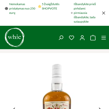
Nemokamas
5 žvaigždutės
Išbandykite prieš
Šokti į pagrindinį turinį
pristatymas nuo 250
SHOPVOTE
pirkdami:
eurų
pirmiausia
išbandykite, tada
sutaupykite
You have 0 wishlist 
Krepšel
Praleisti nuotraukų galeriją