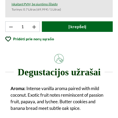
įskaitant PVM, be siuntimo išlaidų
Turinys:
0.7 Litras
(69,99 € / 1 Litras)
Produkto kiekis: Įveskite norimą vertę arba
Į krepšelį
Pridėti prie norų sąrašo
Degustacijos užrašai
Aroma:
Intense vanilla aroma paired with mild
coconut. Exotic fruit notes reminiscent of passion
fruit, papaya, and lychee. Butter cookies and
banana bread meet subtle oak spice.