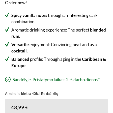
Order now!
Spicy vanilla notes
through an interesting cask
combination.
Aromatic drinking experience: The perfect
blended
rum
.
Versatile
enjoyment: Convincing
neat
and as a
cocktail
.
Balanced
profile: Through aging in the
Caribbean &
Europe
.
Sandėlyje. Pristatymo laikas: 2-5 darbo dienos.*
Alkoholio kiekis: 40% | Be dažiklių
48,99 €