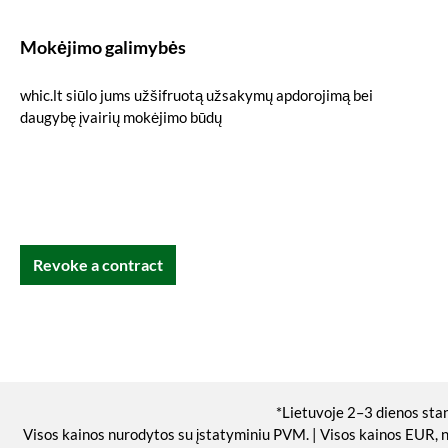
Mokėjimo galimybės
whic.lt siūlo jums užšifruotą užsakymų apdorojimą bei
daugybę įvairių mokėjimo būdų
Revoke a contract
*Lietuvoje 2–3 dienos sta
Visos kainos nurodytos su įstatyminiu PVM. | Visos kainos EUR, 