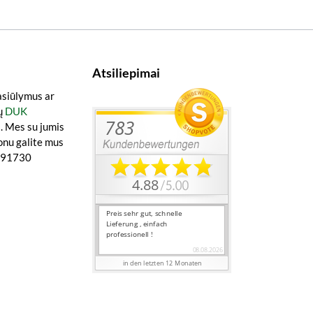
Atsiliepimai
asiūlymus ar
ų
DUK
a
. Mes su jumis
onu galite mus
0891730