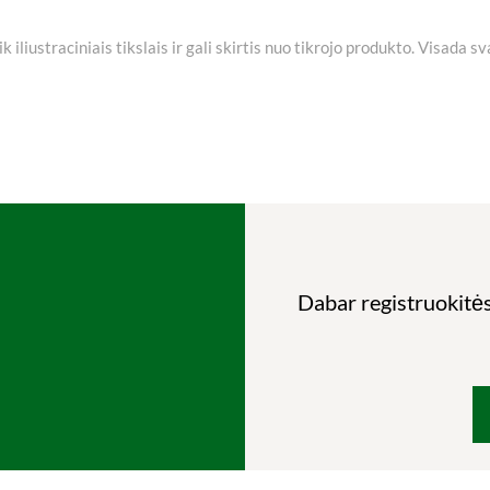
iliustraciniais tikslais ir gali skirtis nuo tikrojo produkto. Visada s
Dabar registruokitės