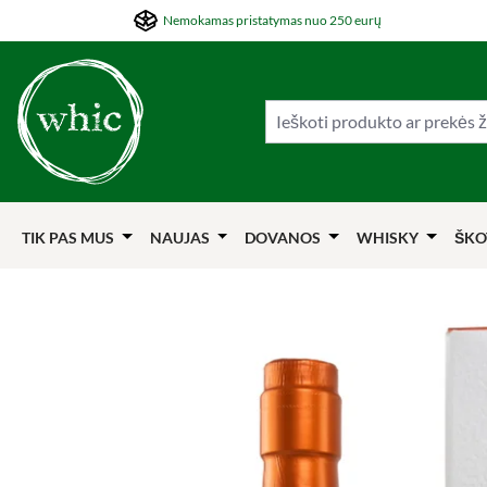
Nemokamas pristatymas nuo 250 eurų
ti į pagrindinį turinį
Šokti į paiešką
Šokti į pagrindinę navigaciją
TIK PAS MUS
NAUJAS
DOVANOS
WHISKY
ŠKO
Praleisti nuotraukų galeriją