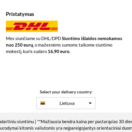
Pristatymas
Mes siunčiame su DHL/DPD
Siuntimo išlaidos nemokamos
nuo 250 eurų
, o mažesnėms sumoms taikome siuntimo
mokestį, kuris sudaro
16,90 euro
.
Select your delivery country:
Lietuva
ndartiniu siuntimu | **Mažiausia bendra kaina per pastarąsias 30 die
nurodymai kitomis valiutomis yra neįpareigojantys orientaciniai du