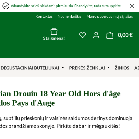
Išbandykite prieš pirkdami: pirmiausia išbandykite, tada sutaupykite
Kontaktas
Naujienlaiškis
Mano pageidavimų sąrašas
0,00 €
Kre
You have 0 wishlist item
Staigmena!
DEGUSTACINIAI BUTELIUKAI
PREKĖS ŽENKLAI
ŽINIOS
A
tian Drouin 18 Year Old Hors d'âge
dos Pays d'Auge
ų, subtilių prieskonių ir vaisinės saldumos derinys dominuoja
dos brandžiame skonyje. Pirkite dabar ir mėgaukitės!