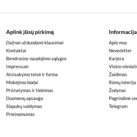
Aplink jūsų pirkimą
Informacija
Dažnai užduodami klausimai
Apie mus
Kontaktai
Newsletter
Bendrosios naudojimo sąlygos
Karjera
Impressum
Viskio miniat
Atsisakymo teisė ir forma
Žaidimas
Mokėjimo būdai
Rūmų loterija
Pristatymas ir tiekimas
Žodynas
Duomenų apsauga
Pagrindinė ser
Slapukų valdymas
Telegram
Prieinamumas