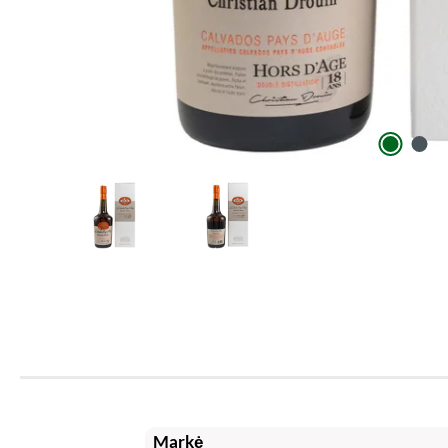
Markė