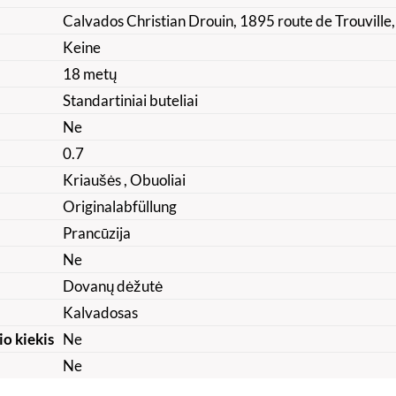
Calvados Christian Drouin, 1895 route de Trouvill
Keine
18 metų
Standartiniai buteliai
Ne
0.7
Kriaušės
, Obuoliai
Originalabfüllung
Prancūzija
Ne
Dovanų dėžutė
Kalvadosas
io kiekis
Ne
Ne