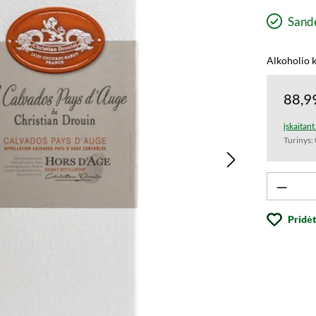
Sandė
Alkoholio k
88,9
įskaitan
Turinys:
Produk
Pridėt