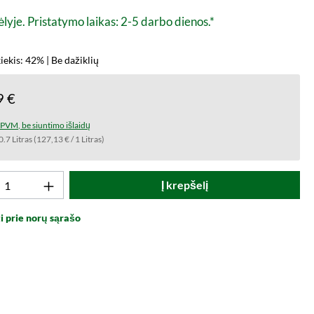
lyje. Pristatymo laikas: 2-5 darbo dienos.*
iekis: 42% | Be dažiklių
9 €
t PVM, be siuntimo išlaidų
0.7 Litras
(127,13 € / 1 Litras)
to kiekis: Įveskite norimą vertę arba naud
Į krepšelį
i prie norų sąrašo