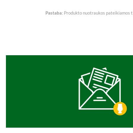
Pastaba
: Produkto nuotraukos pateikiamos tik 