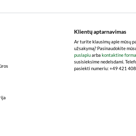
Klientų aptarnavimas
Ar turite klausimų apie mūsų p
užsakymą? Pasinaudokite mūs
puslapiu
arba
kontaktine form
susisieksime nedelsdami. Telef
iūros
pasiekti numeriu: +49 421 4
ija