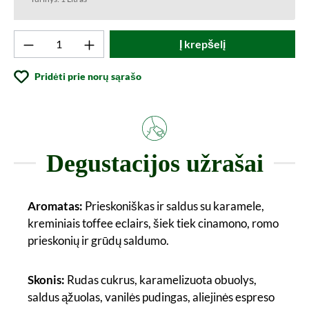
Produkto kiekis: Įveskite norimą vertę arba
Į krepšelį
Pridėti prie norų sąrašo
Degustacijos užrašai
Aromatas:
Prieskoniškas ir saldus su karamele,
kreminiais toffee eclairs, šiek tiek cinamono, romo
prieskonių ir grūdų saldumo.
Skonis:
Rudas cukrus, karamelizuota obuolys,
saldus ąžuolas, vanilės pudingas, aliejinės espreso