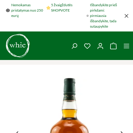
Nemokamas
5 žvaigždutės
Išbandykite prieš
Šokti į pagrindinį turinį
pristatymas nuo 250
SHOPVOTE
pirkdami:
eurų
pirmiausia
išbandykite, tada
sutaupykite
You have 0 wishlist 
Krepšel
Praleisti nuotraukų galeriją