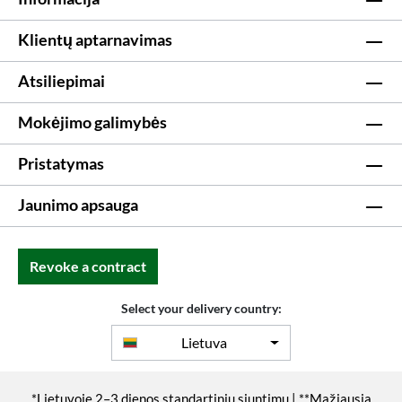
Klientų aptarnavimas
Atsiliepimai
Mokėjimo galimybės
Pristatymas
Jaunimo apsauga
Revoke a contract
Select your delivery country:
Lietuva
*Lietuvoje 2–3 dienos standartiniu siuntimu | **Mažiausia