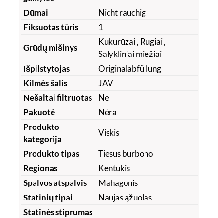
Dūmai
Nicht rauchig
Fiksuotas tūris
1
Kukurūzai
, Rugiai
,
Grūdų mišinys
Salykliniai miežiai
Išpilstytojas
Originalabfüllung
Kilmės šalis
JAV
Nešaltai filtruotas
Ne
Pakuotė
Nėra
Produkto
Viskis
kategorija
Produkto tipas
Tiesus burbono
Regionas
Kentukis
Spalvos atspalvis
Mahagonis
Statinių tipai
Naujas ąžuolas
Statinės stiprumas