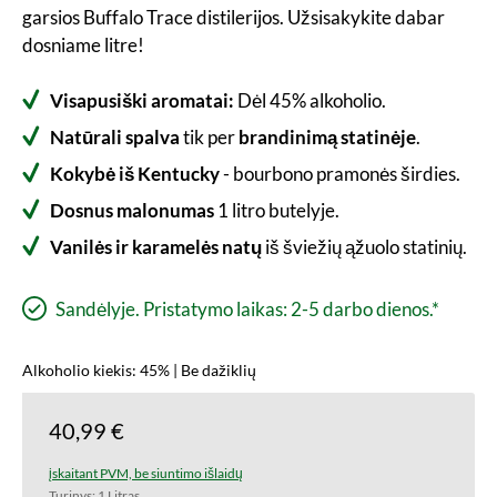
garsios Buffalo Trace distilerijos. Užsisakykite dabar
dosniame litre!
Visapusiški aromatai:
Dėl 45% alkoholio.
Natūrali spalva
tik per
brandinimą statinėje
.
Kokybė iš Kentucky
- bourbono pramonės širdies.
Dosnus malonumas
1 litro butelyje.
Vanilės ir karamelės natų
iš šviežių ąžuolo statinių.
Sandėlyje. Pristatymo laikas: 2-5 darbo dienos.*
Alkoholio kiekis: 45% | Be dažiklių
40,99 €
įskaitant PVM, be siuntimo išlaidų
Turinys:
1 Litras