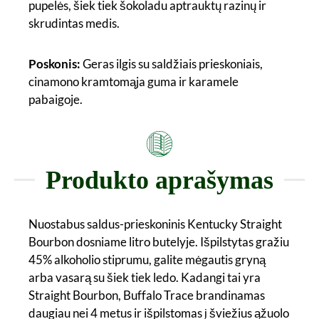
pupelės, šiek tiek šokoladu aptrauktų razinų ir
skrudintas medis.
Poskonis:
Geras ilgis su saldžiais prieskoniais,
cinamono kramtomąja guma ir karamele
pabaigoje.
Produkto aprašymas
Nuostabus saldus-prieskoninis Kentucky Straight
Bourbon dosniame litro butelyje. Išpilstytas gražiu
45% alkoholio stiprumu, galite mėgautis gryną
arba vasarą su šiek tiek ledo. Kadangi tai yra
Straight Bourbon, Buffalo Trace brandinamas
daugiau nei 4 metus ir išpilstomas į šviežius ąžuolo