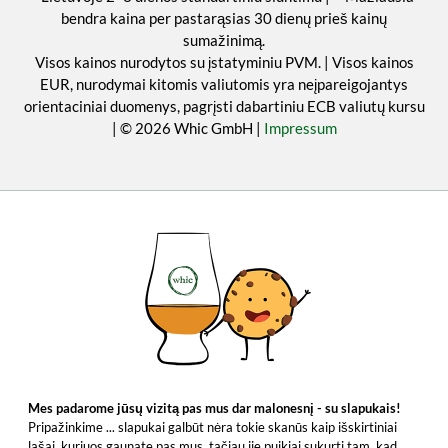
bendra kaina per pastarąsias 30 dienų prieš kainų
sumažinimą.
Visos kainos nurodytos su įstatyminiu PVM. | Visos kainos
EUR, nurodymai kitomis valiutomis yra neįpareigojantys
orientaciniai duomenys, pagrįsti dabartiniu ECB valiutų kursu
| © 2026 Whic GmbH |
Impressum
Mes padarome jūsų vizitą pas mus dar malonesnį - su slapukais!
Pripažinkime ... slapukai galbūt nėra tokie skanūs kaip išskirtiniai
lašai, kuriuos gaunate pas mus, tačiau jie puikiai sukurti tam, kad