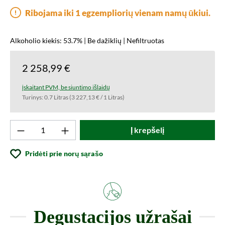
Ribojama iki 1 egzempliorių vienam namų ūkiui.
Alkoholio kiekis: 53.7% | Be dažiklių | Nefiltruotas
2 258,99 €
įskaitant PVM, be siuntimo išlaidų
Turinys:
0.7 Litras
(3 227,13 € / 1 Litras)
Produkto kiekis: Įveskite norimą vertę arba
Į krepšelį
Pridėti prie norų sąrašo
Degustacijos užrašai