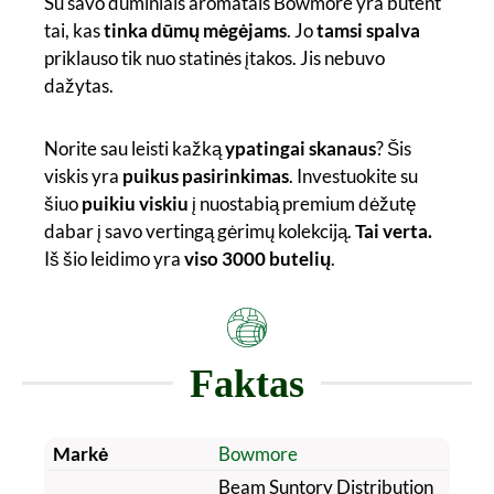
Su savo dūminiais aromatais Bowmore yra būtent
tai, kas
tinka dūmų mėgėjams
. Jo
tamsi spalva
priklauso tik nuo statinės įtakos. Jis nebuvo
dažytas.
Norite sau leisti kažką
ypatingai skanaus
? Šis
viskis yra
puikus pasirinkimas
. Investuokite su
šiuo
puikiu viskiu
į nuostabią premium dėžutę
dabar į savo vertingą gėrimų kolekciją.
Tai verta.
Iš šio leidimo yra
viso 3000 butelių
.
Faktas
Markė
Bowmore
Beam Suntory Distribution