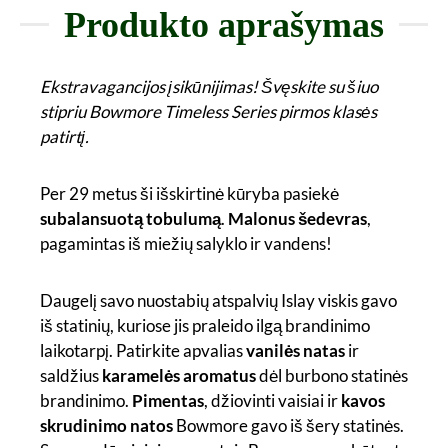
Produkto aprašymas
Ekstravagancijos įsikūnijimas! Švęskite su šiuo
stipriu Bowmore Timeless Series pirmos klasės
patirtį.
Per 29 metus ši išskirtinė kūryba pasiekė
subalansuotą tobulumą
.
Malonus šedevras
,
pagamintas iš miežių salyklo ir vandens!
Daugelį savo nuostabių atspalvių Islay viskis gavo
iš statinių, kuriose jis praleido ilgą brandinimo
laikotarpį. Patirkite apvalias
vanilės natas
ir
saldžius
karamelės aromatus
dėl burbono statinės
brandinimo.
Pimentas
, džiovinti vaisiai ir
kavos
skrudinimo natos
Bowmore gavo iš šery statinės.