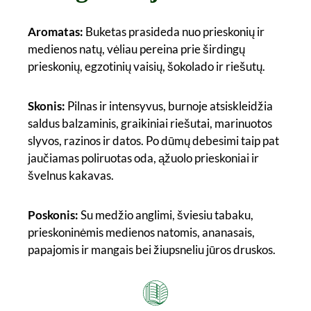
Aromatas:
Buketas prasideda nuo prieskonių ir
medienos natų, vėliau pereina prie širdingų
prieskonių, egzotinių vaisių, šokolado ir riešutų.
Skonis:
Pilnas ir intensyvus, burnoje atsiskleidžia
saldus balzaminis, graikiniai riešutai, marinuotos
slyvos, razinos ir datos. Po dūmų debesimi taip pat
jaučiamas poliruotas oda, ąžuolo prieskoniai ir
švelnus kakavas.
Poskonis:
Su medžio anglimi, šviesiu tabaku,
prieskoninėmis medienos natomis, ananasais,
papajomis ir mangais bei žiupsneliu jūros druskos.