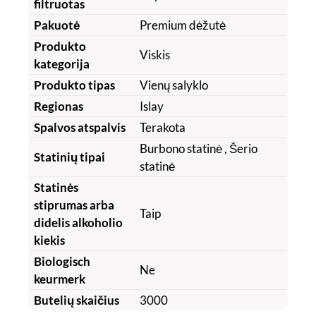
filtruotas
Pakuotė
Premium dėžutė
Produkto
Viskis
kategorija
Produkto tipas
Vienų salyklo
Regionas
Islay
Spalvos atspalvis
Terakota
Burbono statinė
, Šerio
Statinių tipai
statinė
Statinės
stiprumas arba
Taip
didelis alkoholio
kiekis
Biologisch
Ne
keurmerk
Butelių skaičius
3000