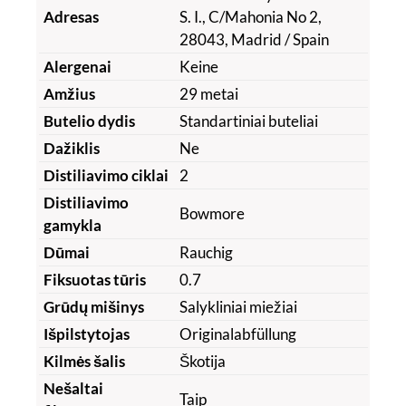
Adresas
S. I., C/Mahonia No 2,
28043, Madrid / Spain
Alergenai
Keine
Amžius
29 metai
Butelio dydis
Standartiniai buteliai
Dažiklis
Ne
Distiliavimo ciklai
2
Distiliavimo
Bowmore
gamykla
Dūmai
Rauchig
Fiksuotas tūris
0.7
Grūdų mišinys
Salykliniai miežiai
Išpilstytojas
Originalabfüllung
Kilmės šalis
Škotija
Nešaltai
Taip