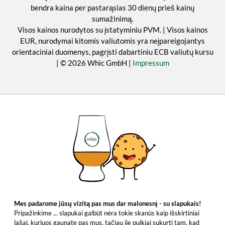
bendra kaina per pastarąsias 30 dienų prieš kainų
sumažinimą.
Visos kainos nurodytos su įstatyminiu PVM. | Visos kainos
EUR, nurodymai kitomis valiutomis yra neįpareigojantys
orientaciniai duomenys, pagrįsti dabartiniu ECB valiutų kursu
| © 2026 Whic GmbH |
Impressum
Mes padarome jūsų vizitą pas mus dar malonesnį - su slapukais!
Pripažinkime ... slapukai galbūt nėra tokie skanūs kaip išskirtiniai
lašai, kuriuos gaunate pas mus, tačiau jie puikiai sukurti tam, kad