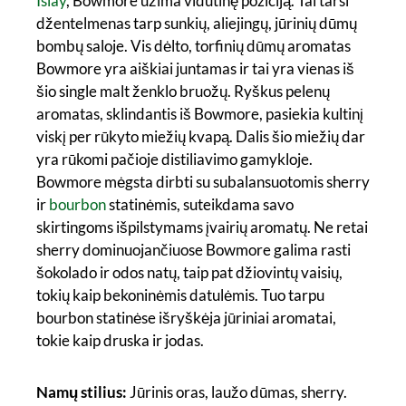
Islay
, Bowmore užima vidutinę poziciją. Tai tarsi
džentelmenas tarp sunkių, aliejingų, jūrinių dūmų
bombų saloje. Vis dėlto, torfinių dūmų aromatas
Bowmore yra aiškiai juntamas ir tai yra vienas iš
šio single malt ženklo bruožų. Ryškus pelenų
aromatas, sklindantis iš Bowmore, pasiekia kultinį
viskį per rūkyto miežių kvapą. Dalis šio miežių dar
yra rūkomi pačioje distiliavimo gamykloje.
Bowmore mėgsta dirbti su subalansuotomis sherry
ir
bourbon
statinėmis, suteikdama savo
skirtingoms išpilstymams įvairių aromatų. Ne retai
sherry dominuojančiuose Bowmore galima rasti
šokolado ir odos natų, taip pat džiovintų vaisių,
tokių kaip bekoninėmis datulėmis. Tuo tarpu
bourbon statinėse išryškėja jūriniai aromatai,
tokie kaip druska ir jodas.
Namų stilius:
Jūrinis oras, laužo dūmas, sherry.